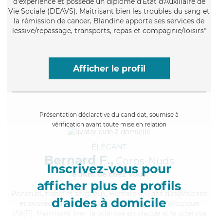
d'expérience et possède un diplôme d'État d'Auxiliaire de
Vie Sociale (DEAVS). Maitrisant bien les troubles du sang et
la rémission de cancer, Blandine apporte ses services de
lessive/repassage, transports, repas et compagnie/loisirs*
Afficher le profil
Présentation déclarative du candidat, soumise à
vérification avant toute mise en relation
ÉLÉGANT
Bernard F.,
Corps-Nuds
Inscrivez-vous pour
à 5km de chez Vous
afficher plus de profils
Ponctuel
, fiable et soigneux, Bernard a 11 ans d'expérience
d’aides à domicile
et possède un diplôme d'Aide Médico-Psychologique
(AMP). Maitrisant bien la sclérose en plaque et la sclérose