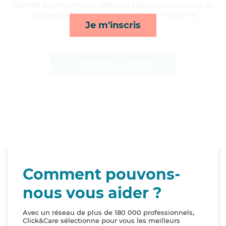
latérale amyotrophique, Bernard apporte ses services de
compagnie/loisirs, toilette/habillage, mobilité et
Je m'inscris
lessive/repassage*
Afficher le profil
Comment pouvons-
nous vous aider ?
Avec un réseau de plus de 180 000 professionnels,
Click&Care sélectionne pour vous les meilleurs