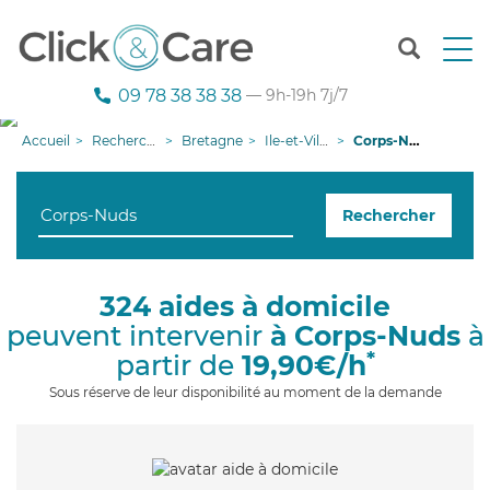
T
o
g
09 78 38 38 38
— 9h-19h 7j/7
g
l
Accueil
Recherche aide à domicile
Bretagne
Ile-et-Vilaine
Corps-Nuds
e
n
a
Rechercher
v
i
g
a
324 aides à domicile
t
peuvent intervenir
à Corps-Nuds
à
i
o
*
partir de
19,90€/h
n
Sous réserve de leur disponibilité au moment de la demande