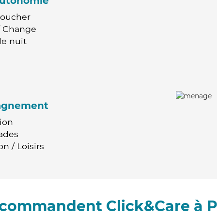
'autonomie
Coucher
 / Change
e nuit
agnement
ion
ades
n / Loisirs
recommandent Click&Care à 