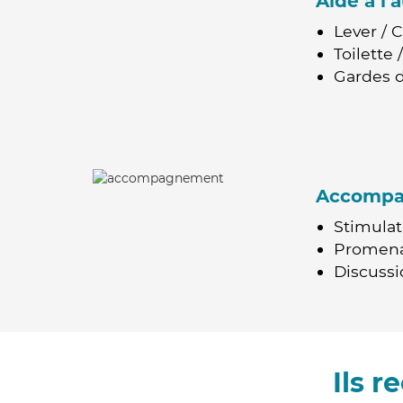
Aide à l
Lever / 
Toilette
Gardes d
Accomp
Stimulat
Promen
Discussio
Ils 