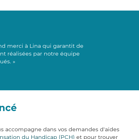
d merci à Lina qui garantit de
ont réalisées par notre équipe
ués. »
ancé
 vous accompagne dans vos demandes d'aides
nsation du Handicap (PCH)
et pour trouver