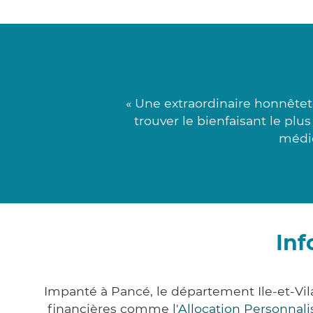
« Une extraordinaire honnêtet
trouver le bienfaisant le plu
médic
Inf
Impanté à Pancé, le département Ile-et-Vi
financières comme
l'Allocation Personna