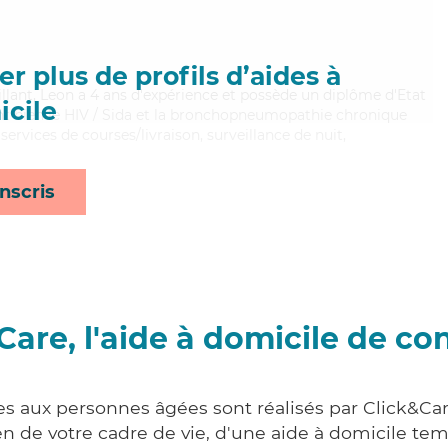
r plus de profils d’aides à
veillant, Leon a 4 ans d'expérience et possède un diplôme d'Etat
cile
ant bien le HIV / Sida et la bronchopneumopathie chronique
services de courses/livraison, surveillance de nuit,
nscris
Care, l'aide à domicile de co
es aux personnes âgées sont réalisés par Click&Ca
 de votre cadre de vie, d'une aide à domicile tem