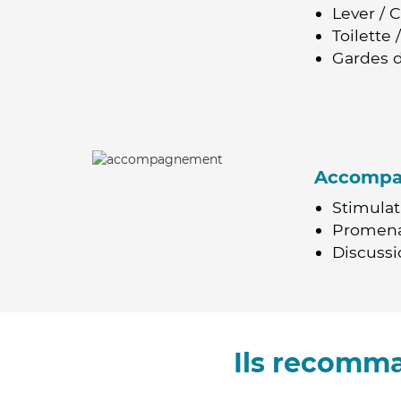
Lever / 
Toilette
Gardes d
Accomp
Stimulat
Promen
Discussio
Ils recomm