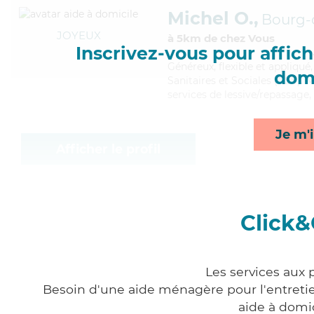
Michel O.,
Bourg-
JOYEUX
à 5km de chez Vous
Inscrivez-vous pour affiche
Généreux
, flexible et appliqu
domi
Sanitaires et Sociales (CSS). M
services de lessive/repassage, 
Je m'i
Afficher le profil
Click&
Les services aux
Besoin d'une aide ménagère pour l'entretien
aide à domi