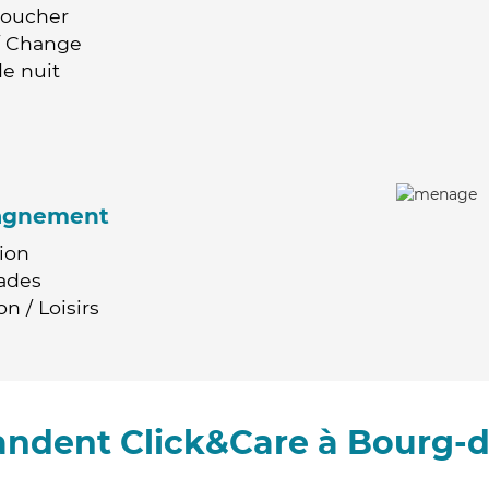
Coucher
 / Change
e nuit
agnement
ion
ades
n / Loisirs
andent Click&Care à Bourg-