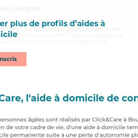
des-Comptes
r plus de profils d’aides à
é, Michel a 11 ans d'expérience et possède un BEP Carrières
cile
aitrisant bien l'arthrite et le HIV / Sida, Michel apporte ses
courses/livraison, mobilité et surveillance de nuit*
nscris
Care, l'aide à domicile de co
 personnes âgées sont réalisés par Click&Care à B
 de votre cadre de vie, d'une aide à domicile tem
cile permanente suite à une perte d'autonomie pl