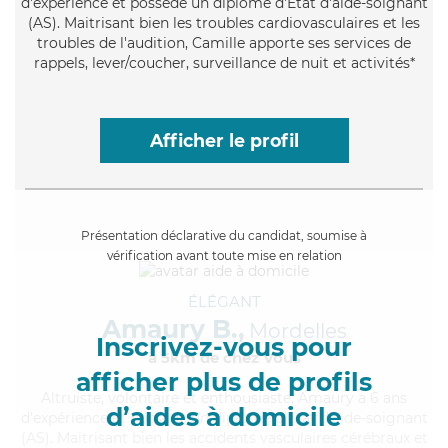
d'expérience et possède un diplôme d'Etat d'aide-soignant
(AS). Maitrisant bien les troubles cardiovasculaires et les
troubles de l'audition, Camille apporte ses services de
rappels, lever/coucher, surveillance de nuit et activités*
Afficher le profil
Présentation déclarative du candidat, soumise à
vérification avant toute mise en relation
ÉLÉGANT
Amaury B.,
Mordelles
Inscrivez-vous pour
à 5km de chez Vous
afficher plus de profils
Altruiste
, volontaire et enthousiaste, Amaury a 6 ans
d’aides à domicile
d'expérience et possède un diplôme d'Etat d'aide-soignant
(AS). Maitrisant bien les accidents vasculaires cérébraux et