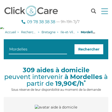
T
o
g
09 78 38 38 38
— 9h-19h 7j/7
g
l
Accueil
Recherche aide à domicile
Bretagne
Ile-et-Vilaine
Mordelles
e
n
a
Rechercher
v
i
g
a
309 aides à domicile
t
peuvent intervenir
à Mordelles
à
i
o
*
partir de
19,90€/h
n
Sous réserve de leur disponibilité au moment de la demande