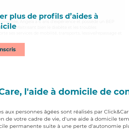
r plus de profils d’aides à
érimentée, Angela a 6 ans d'expérience et possède un BEP
cile
s (CSS). Maitrisant bien le diabète et les troubles
rte ses services de mobilité, transports, lessive/repassage et
nscris
Care, l'aide à domicile de co
es aux personnes âgées sont réalisés par Click&Care
 de votre cadre de vie, d'une aide à domicile tem
cile permanente suite à une perte d'autonomie pl