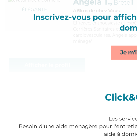
Angela T.,
Breteil
ÉLÉGANTE
à 5km de chez Vous
Inscrivez-vous pour affiche
Efficace
, enthousiaste et exp
domi
Carrières Sanitaires et Sociale
cardiovasculaires, Angela appo
ménage*
Je m'i
Afficher le profil
Click&
Les servic
Besoin d'une aide ménagère pour l'entretien
aide à domi