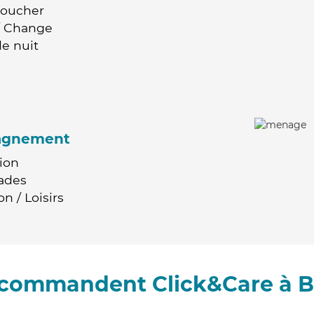
Coucher
 / Change
e nuit
agnement
ion
ades
n / Loisirs
recommandent Click&Care à Br