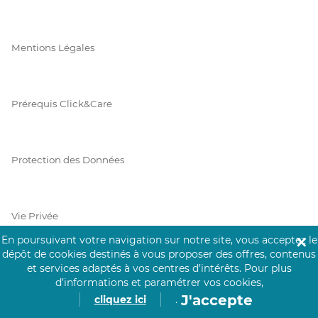
Mentions Légales
Prérequis Click&Care
Protection des Données
Vie Privée
En poursuivant votre navigation sur notre site, vous acceptez le
✕
dépôt de cookies destinés à vous proposer des offres, contenus
et services adaptés à vos centres d’intérêts.
Pour plus
PAIEMENT SÉCURISÉ
d’informations et paramétrer vos cookies,
J'accepte
cliquez ici
.
La collecte de vos informations de carte bancaire est cryptée