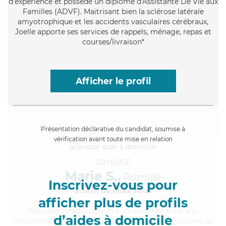
d'expérience et possède un diplôme d'Assistante De Vie aux
Familles (ADVF). Maitrisant bien la sclérose latérale
amyotrophique et les accidents vasculaires cérébraux,
Joelle apporte ses services de rappels, ménage, repas et
courses/livraison*
Afficher le profil
Présentation déclarative du candidat, soumise à
vérification avant toute mise en relation
JOYEUSE
Marie S.,
Romillé
Inscrivez-vous pour
à 5km de chez Vous
afficher plus de profils
Altruiste
, infatiguable et humaine, Marie a 6 ans
d’aides à domicile
d'expérience et possède un diplôme d'État d'Auxiliaire de