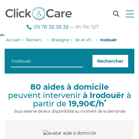
T
o
g
09 78 38 38 38
— 9h-19h 7j/7
g
l
Accueil
Recherche aide à domicile
Bretagne
Ile-et-Vilaine
Irodouër
e
n
a
Rechercher
v
i
g
a
80 aides à domicile
t
peuvent intervenir
à Irodouër
à
i
o
*
partir de
19,90€/h
n
Sous réserve de leur disponibilité au moment de la demande