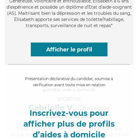
Généreuse
, volontaire et enthousiaste, Elisabeth a 6 ans
d'expérience et possède un diplôme d'Etat d'aide-soignant
(AS). Maitrisant bien la dépression et les troubles du sang,
Elisabeth apporte ses services de toilette/habillage,
transports, surveillance de nuit et repas*
Afficher le profil
Présentation déclarative du candidat, soumise à
vérification avant toute mise en relation
SPORTIVE
Gabrielle V.,
Chavagne
Inscrivez-vous pour
à 5km de chez Vous
afficher plus de profils
Minutieuse
, joyeuse et altruiste, Gabrielle a 4 ans
d’aides à domicile
d'expérience et possède un diplôme d'Assistante De Vie