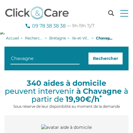
T
o
g
09 78 38 38 38
— 9h-19h 7j/7
g
l
Accueil
Recherche aide à domicile
Bretagne
Ile-et-Vilaine
Chavagne
e
n
a
Rechercher
v
i
g
a
340 aides à domicile
t
peuvent intervenir
à Chavagne
à
i
o
*
partir de
19,90€/h
n
Sous réserve de leur disponibilité au moment de la demande