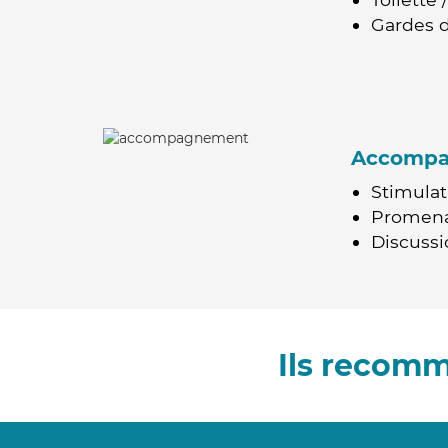
Gardes d
Accomp
Stimulat
Promen
Discussio
Ils recom