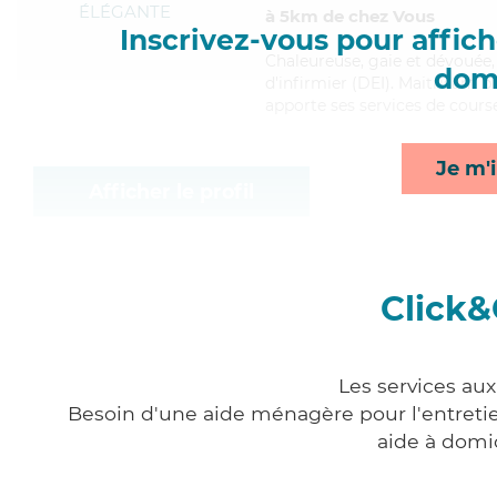
ÉLÉGANTE
à 5km de chez Vous
Inscrivez-vous pour affiche
Chaleureuse
, gaie et dévouée
domi
d'infirmier (DEI). Maitrisant b
apporte ses services de course
Je m'i
Afficher le profil
Click&
Les services au
Besoin d'une aide ménagère pour l'entretien
aide à domi