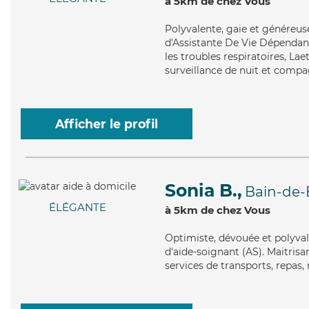
à 5km de chez Vous
Polyvalente
, gaie et généreus
d'Assistante De Vie Dépendanc
les troubles respiratoires, La
surveillance de nuit et compag
Afficher le profil
Sonia B.,
Bain-de-
ÉLÉGANTE
à 5km de chez Vous
Optimiste
, dévouée et polyva
d'aide-soignant (AS). Maitrisa
services de transports, repas, 