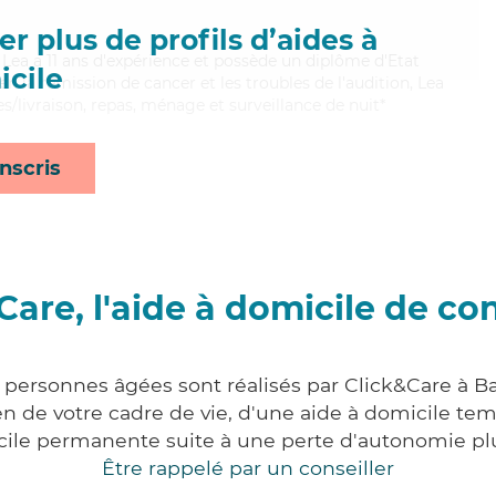
r plus de profils d’aides à
, Lea a 11 ans d'expérience et possède un diplôme d'Etat
cile
ien la rémission de cancer et les troubles de l'audition, Lea
s/livraison, repas, ménage et surveillance de nuit*
nscris
Care, l'aide à domicile de co
x personnes âgées sont réalisés par Click&Care à B
 de votre cadre de vie, d'une aide à domicile tem
cile permanente suite à une perte d'autonomie pl
Être rappelé par un conseiller