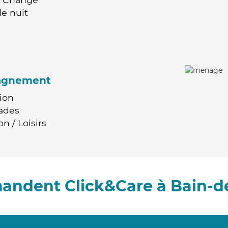
e nuit
agnement
ion
ades
n / Loisirs
mandent Click&Care à Bain-d