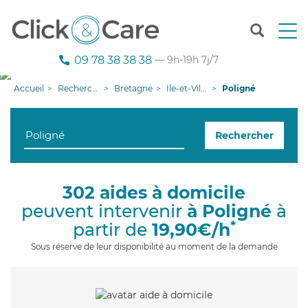
T
o
g
09 78 38 38 38
— 9h-19h 7j/7
g
l
Accueil
Recherche aide à domicile
Bretagne
Ile-et-Vilaine
Poligné
e
n
a
Rechercher
v
i
g
a
302 aides à domicile
t
peuvent intervenir
à Poligné
à
i
o
*
partir de
19,90€/h
n
Sous réserve de leur disponibilité au moment de la demande