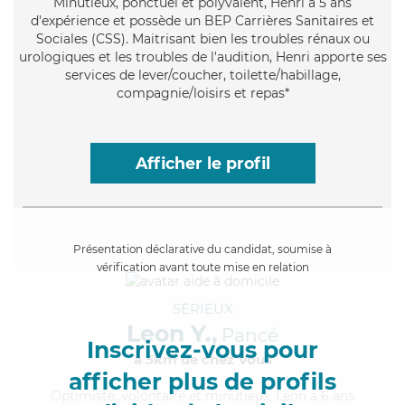
Minutieux
, ponctuel et polyvalent, Henri a 5 ans
d'expérience et possède un BEP Carrières Sanitaires et
Sociales (CSS). Maitrisant bien les troubles rénaux ou
urologiques et les troubles de l'audition, Henri apporte ses
services de lever/coucher, toilette/habillage,
compagnie/loisirs et repas*
Afficher le profil
Présentation déclarative du candidat, soumise à
vérification avant toute mise en relation
SÉRIEUX
Leon Y.,
Pancé
Inscrivez-vous pour
à 5km de chez Vous
afficher plus de profils
Optimiste
, volontaire et minutieux, Leon a 6 ans