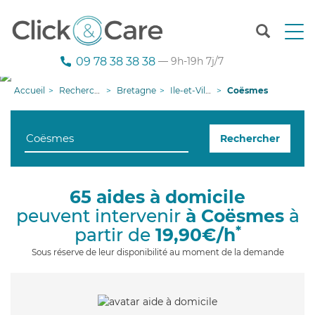
T
o
g
09 78 38 38 38
— 9h-19h 7j/7
g
l
Accueil
Recherche aide à domicile
Bretagne
Ile-et-Vilaine
Coësmes
e
n
a
Rechercher
v
i
g
a
65 aides à domicile
t
peuvent intervenir
à Coësmes
à
i
o
*
partir de
19,90€/h
n
Sous réserve de leur disponibilité au moment de la demande