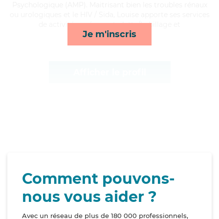
Psychologique (AMP). Maitrisant bien les troubles rénaux
ou urologiques et le HIV / Sida, Louise apporte ses services
de activités, ménage, toilette/habillage et
Je m'inscris
lessive/repassage*
Afficher le profil
Comment pouvons-
nous vous aider ?
Avec un réseau de plus de 180 000 professionnels,