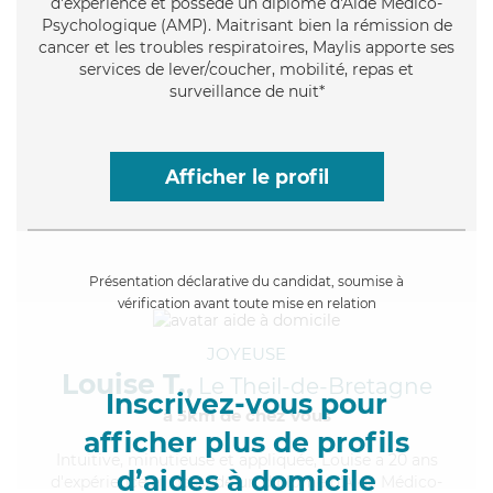
d'expérience et possède un diplôme d'Aide Médico-
Psychologique (AMP). Maitrisant bien la rémission de
cancer et les troubles respiratoires, Maylis apporte ses
services de lever/coucher, mobilité, repas et
surveillance de nuit*
Afficher le profil
Présentation déclarative du candidat, soumise à
vérification avant toute mise en relation
JOYEUSE
Louise T.,
Le Theil-de-Bretagne
Inscrivez-vous pour
à 5km de chez Vous
afficher plus de profils
Intuitive
, minutieuse et appliquée, Louise a 20 ans
d’aides à domicile
d'expérience et possède un diplôme d'Aide Médico-