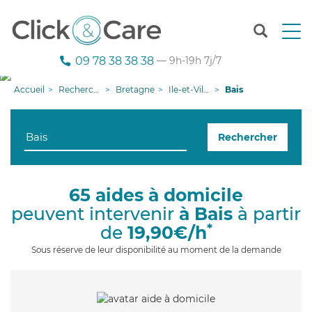
T
o
g
09 78 38 38 38
— 9h-19h 7j/7
g
l
Accueil
Recherche aide à domicile
Bretagne
Ile-et-Vilaine
Bais
e
n
a
Rechercher
v
i
g
a
65 aides à domicile
t
peuvent intervenir
à Bais
à partir
i
o
*
de
19,90€/h
n
Sous réserve de leur disponibilité au moment de la demande