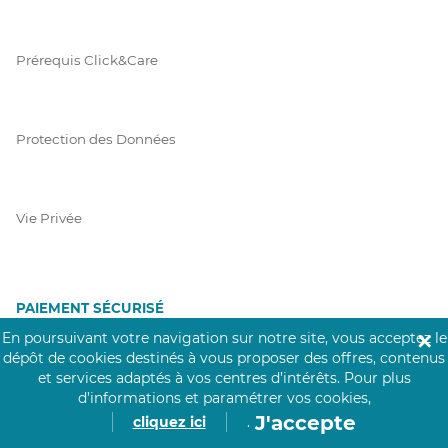
Prérequis Click&Care
Protection des Données
Vie Privée
PAIEMENT SÉCURISÉ
En poursuivant votre navigation sur notre site, vous acceptez le
✕
La collecte de vos informations de carte bancaire est cryptée
dépôt de cookies destinés à vous proposer des offres, contenus
et assurée par Mangopay, société dûment agréée auprès de la
et services adaptés à vos centres d’intérêts.
Pour plus
Banque de France.
d’informations et paramétrer vos cookies,
J'accepte
cliquez ici
.