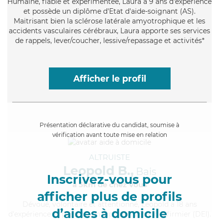
Humaine
, fiable et expérimentée, Laura a 9 ans d'expérience
et possède un diplôme d'Etat d'aide-soignant (AS).
Maitrisant bien la sclérose latérale amyotrophique et les
accidents vasculaires cérébraux, Laura apporte ses services
de rappels, lever/coucher, lessive/repassage et activités*
Afficher le profil
Présentation déclarative du candidat, soumise à
vérification avant toute mise en relation
ALTRUISTE
Leopold B.,
Bais
Inscrivez-vous pour
à 5km de chez Vous
afficher plus de profils
Dévoué
, volontaire et attentionné, Leopold a 18 ans
d’aides à domicile
d'expérience et possède un diplôme d'Etat d'infirmier (DEI).