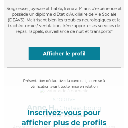
Soigneuse
, joyeuse et fiable, Irène a 14 ans d'expérience et
possède un diplôme d'État d'Auxiliaire de Vie Sociale
(DEAVS). Maitrisant bien les troubles neurologiques et la
trachéotomie / ventilation, Irène apporte ses services de
repas, rappels, surveillance de nuit et transports*
Afficher le profil
Présentation déclarative du candidat, soumise à
vérification avant toute mise en relation
SPORTIVE
Anne H.,
Châteaubourg
Inscrivez-vous pour
à 5km de chez Vous
afficher plus de profils
Attentionnée
, communicative et gaie, Anne a 8 ans