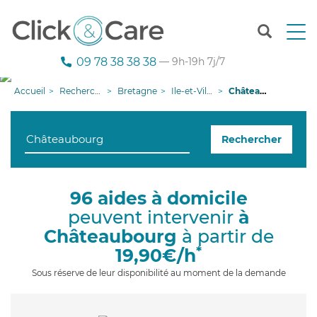
T
o
g
09 78 38 38 38
— 9h-19h 7j/7
g
l
Accueil
Recherche aide à domicile
Bretagne
Ile-et-Vilaine
Châteaubourg
e
n
a
Rechercher
v
i
g
a
96 aides à domicile
t
peuvent intervenir
à
i
o
Châteaubourg
à partir de
n
*
19,90€/h
Sous réserve de leur disponibilité au moment de la demande