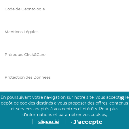
Code de Déontologie
Mentions Légales
Prérequis Click&Care
Protection des Données
En poursuivant votre navigation sur notre site, vous acceptez le
✕
Vie Privée
dépôt de cookies destinés à vous proposer des offres, contenus
et services adaptés à vos centres d’intérêts.
Pour plus
d’informations et paramétrer vos cookies,
J'accepte
cliquez ici
.
PAIEMENT SÉCURISÉ