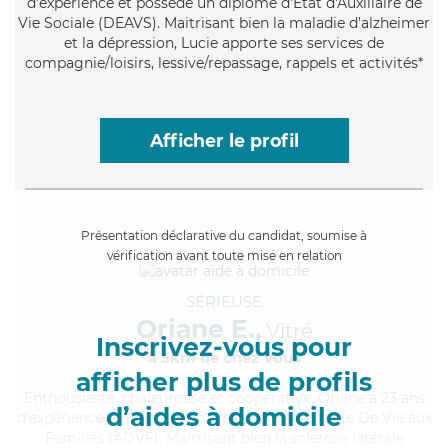
d'expérience et possède un diplôme d'État d'Auxiliaire de
Vie Sociale (DEAVS). Maitrisant bien la maladie d'alzheimer
et la dépression, Lucie apporte ses services de
compagnie/loisirs, lessive/repassage, rappels et activités*
Afficher le profil
Présentation déclarative du candidat, soumise à
vérification avant toute mise en relation
SÉRIEUSE
Oriane E.,
Vitré
Inscrivez-vous pour
à 5km de chez Vous
afficher plus de profils
Enthousiaste
, chaleureuse et coopérative, Oriane a 23 ans
d’aides à domicile
d'expérience et possède un diplôme d'Assistante De Vie aux
Familles (ADVF). Maitrisant bien la sclérose latérale