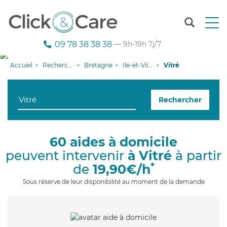
T
o
g
09 78 38 38 38
— 9h-19h 7j/7
g
l
Accueil
Recherche aide à domicile
Bretagne
Ile-et-Vilaine
Vitré
e
n
a
Rechercher
v
i
g
a
60 aides à domicile
t
peuvent intervenir
à Vitré
à partir
i
o
*
de
19,90€/h
n
Sous réserve de leur disponibilité au moment de la demande