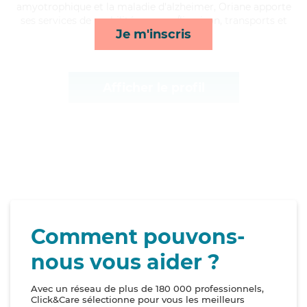
amyotrophique et la maladie d'alzheimer, Oriane apporte
ses services de mobilité, courses/livraison, transports et
Je m'inscris
toilette/habillage*
Afficher le profil
Comment pouvons-
nous vous aider ?
Avec un réseau de plus de 180 000 professionnels,
Click&Care sélectionne pour vous les meilleurs