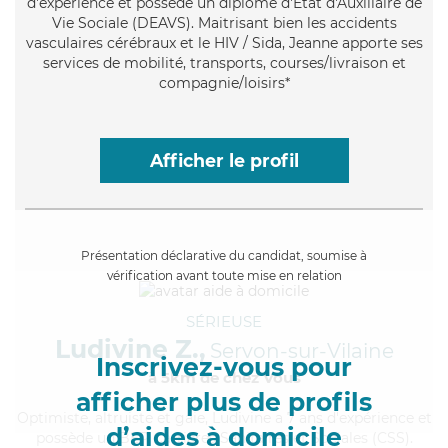
d'expérience et possède un diplôme d'État d'Auxiliaire de
Vie Sociale (DEAVS). Maitrisant bien les accidents
vasculaires cérébraux et le HIV / Sida, Jeanne apporte ses
services de mobilité, transports, courses/livraison et
compagnie/loisirs*
Afficher le profil
Présentation déclarative du candidat, soumise à
vérification avant toute mise en relation
SÉRIEUSE
Ludivine Z.,
Servon-sur-Vilaine
Inscrivez-vous pour
à 5km de chez Vous
afficher plus de profils
Optimiste
, altruiste et gaie, Ludivine a 7 ans d'expérience et
d’aides à domicile
possède un BEP Carrières Sanitaires et Sociales (CSS).