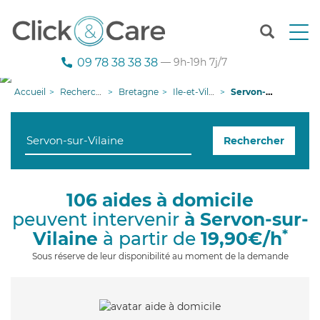
T
o
g
09 78 38 38 38
— 9h-19h 7j/7
g
l
Accueil
Recherche aide à domicile
Bretagne
Ile-et-Vilaine
Servon-sur-Vilaine
e
n
a
Rechercher
v
i
g
a
106 aides à domicile
t
peuvent intervenir
à Servon-sur-
i
o
*
Vilaine
à partir de
19,90€/h
n
Sous réserve de leur disponibilité au moment de la demande