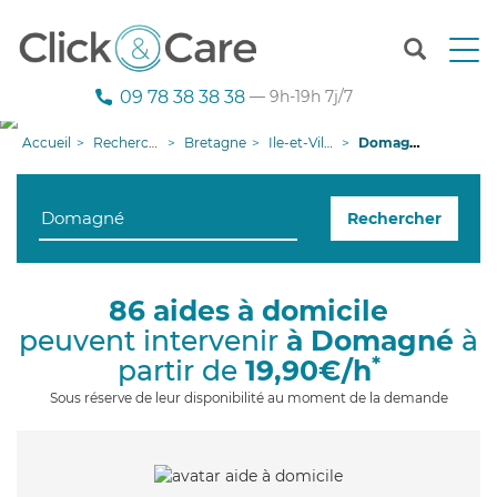
T
o
g
09 78 38 38 38
— 9h-19h 7j/7
g
l
Accueil
Recherche aide à domicile
Bretagne
Ile-et-Vilaine
Domagné
e
n
a
Rechercher
v
i
g
a
86 aides à domicile
t
peuvent intervenir
à Domagné
à
i
o
*
partir de
19,90€/h
n
Sous réserve de leur disponibilité au moment de la demande