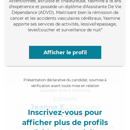
Attentionnée
, altruiste et chaleureuse, Yasmine a 18 ans
d'expérience et possède un diplôme d'Assistante De Vie
Dépendance (ADVD). Maitrisant bien la rémission de
cancer et les accidents vasculaires cérébraux, Yasmine
apporte ses services de activités, lessive/repassage,
lever/coucher et surveillance de nuit*
Afficher le profil
Présentation déclarative du candidat, soumise à
vérification avant toute mise en relation
ÉLÉGANTE
Jeanne E.,
Domagné
Inscrivez-vous pour
à 5km de chez Vous
afficher plus de profils
Dévouée
, appliquée et impliquée, Jeanne a 11 ans