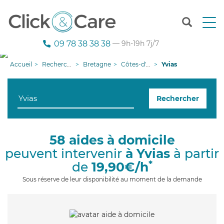
T
o
g
09 78 38 38 38
— 9h-19h 7j/7
g
l
Accueil
Recherche aide à domicile
Bretagne
Côtes-d'armor
Yvias
e
n
a
Rechercher
v
i
g
a
58 aides à domicile
t
peuvent intervenir
à Yvias
à partir
i
o
*
de
19,90€/h
n
Sous réserve de leur disponibilité au moment de la demande