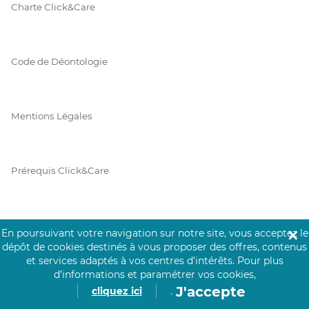
Charte Click&Care
Code de Déontologie
Mentions Légales
Prérequis Click&Care
Protection des Données
En poursuivant votre navigation sur notre site, vous acceptez le
✕
dépôt de cookies destinés à vous proposer des offres, contenus
et services adaptés à vos centres d’intérêts.
Pour plus
d’informations et paramétrer vos cookies,
Vie Privée
J'accepte
cliquez ici
.