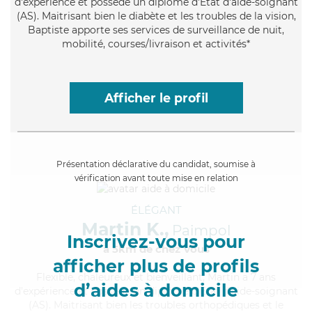
d'expérience et possède un diplôme d'Etat d'aide-soignant
(AS). Maitrisant bien le diabète et les troubles de la vision,
Baptiste apporte ses services de surveillance de nuit,
mobilité, courses/livraison et activités*
Afficher le profil
Présentation déclarative du candidat, soumise à
vérification avant toute mise en relation
ÉLÉGANT
Martin K.,
Paimpol
Inscrivez-vous pour
à 5km de chez Vous
afficher plus de profils
Flexible
, chaleureux et bienveillant, Martin a 7 ans
d’aides à domicile
d'expérience et possède un diplôme d'Etat d'aide-soignant
(AS). Maitrisant bien les troubles orthopédiques et le