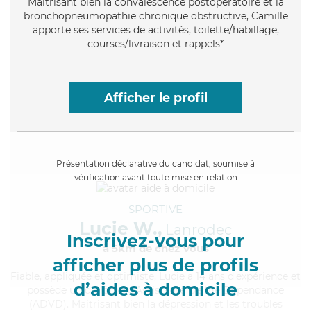
Maitrisant bien la convalescence postopératoire et la
bronchopneumopathie chronique obstructive, Camille
apporte ses services de activités, toilette/habillage,
courses/livraison et rappels*
Afficher le profil
Présentation déclarative du candidat, soumise à
vérification avant toute mise en relation
SPORTIVE
Lucie W.,
Lanrodec
Inscrivez-vous pour
à 5km de chez Vous
afficher plus de profils
Fiable
, appliquée et optimiste, Lucie a 14 ans d'expérience et
d’aides à domicile
possède un diplôme d'Assistante De Vie Dépendance
(ADVD). Maitrisant bien la dépression et les troubles