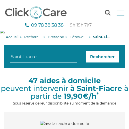
T
o
g
09 78 38 38 38
— 9h-19h 7j/7
g
l
Accueil
Recherche aide à domicile
Bretagne
Côtes-d'armor
Saint-Fiacre
e
n
a
Rechercher
v
i
g
a
47 aides à domicile
t
peuvent intervenir
à Saint-Fiacre
à
i
o
*
partir de
19,90€/h
n
Sous réserve de leur disponibilité au moment de la demande