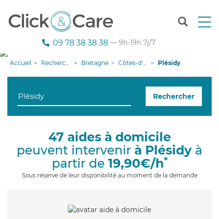
T
o
g
09 78 38 38 38
— 9h-19h 7j/7
g
l
Accueil
Recherche aide à domicile
Bretagne
Côtes-d'armor
Plésidy
e
n
a
Rechercher
v
i
g
a
47 aides à domicile
t
peuvent intervenir
à Plésidy
à
i
o
*
partir de
19,90€/h
n
Sous réserve de leur disponibilité au moment de la demande