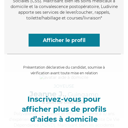
Sociales (CSS). Maitrisant bien les soins médicaux à
domicile et la convalescence postopératoire, Ludivine
apporte ses services de lever/coucher, rappels,
toilette/habillage et courses/livraison*
Afficher le profil
Présentation déclarative du candidat, soumise à
vérification avant toute mise en relation
JOYEUSE
Jeanne J.,
Guingamp
Inscrivez-vous pour
à 5km de chez Vous
afficher plus de profils
Polyvalente
, généreuse et efficace, Jeanne a 10 ans
d’aides à domicile
d'expérience et possède un diplôme d'Assistante De Vie
Dépendance (ADVD). Maitrisant bien les accidents