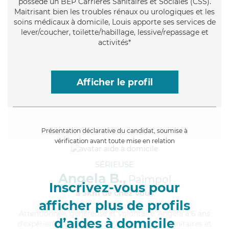
possède un BEP Carrières Sanitaires et Sociales (CSS).
Maitrisant bien les troubles rénaux ou urologiques et les
soins médicaux à domicile, Louis apporte ses services de
lever/coucher, toilette/habillage, lessive/repassage et
activités*
Afficher le profil
Présentation déclarative du candidat, soumise à
vérification avant toute mise en relation
SÉRIEUSE
Angela B.,
Paimpol
Inscrivez-vous pour
à 5km de chez Vous
afficher plus de profils
Attentionnée
, généreuse et volontaire, Angela a 6 ans
d’aides à domicile
d'expérience et possède un BEP Carrières Sanitaires et