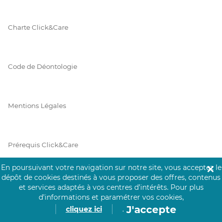
Charte Click&Care
Code de Déontologie
Mentions Légales
Prérequis Click&Care
En poursuivant votre navigation sur notre site, vous acceptez le
✕
dépôt de cookies destinés à vous proposer des offres, contenus
Protection des Données
et services adaptés à vos centres d’intérêts.
Pour plus
d’informations et paramétrer vos cookies,
J'accepte
cliquez ici
.