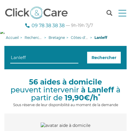
T
o
g
09 78 38 38 38
— 9h-19h 7j/7
g
l
Accueil
Recherche aide à domicile
Bretagne
Côtes-d'armor
Lanleff
e
n
a
Rechercher
v
i
g
a
56 aides à domicile
t
peuvent intervenir
à Lanleff
à
i
o
*
partir de
19,90€/h
n
Sous réserve de leur disponibilité au moment de la demande