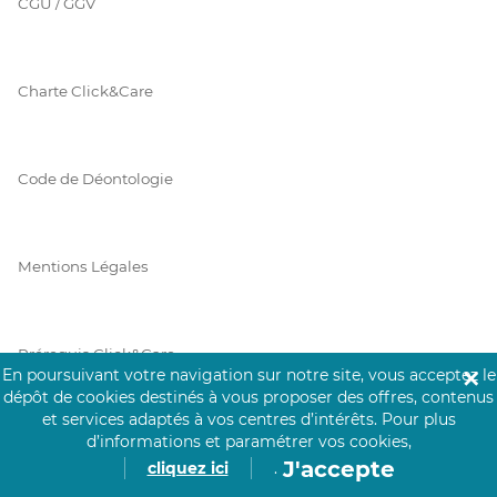
CGU / GGV
Charte Click&Care
Code de Déontologie
Mentions Légales
Prérequis Click&Care
En poursuivant votre navigation sur notre site, vous acceptez le
✕
dépôt de cookies destinés à vous proposer des offres, contenus
et services adaptés à vos centres d’intérêts.
Pour plus
d’informations et paramétrer vos cookies,
Protection des Données
J'accepte
cliquez ici
.