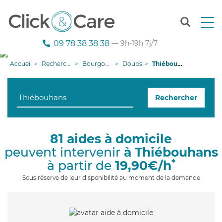
T
o
g
09 78 38 38 38
— 9h-19h 7j/7
g
l
Accueil
Recherche aide à domicile
Bourgogne-Franche-Comté
Doubs
Thiébouhans
e
n
a
Rechercher
v
i
g
a
81 aides à domicile
t
peuvent intervenir
à Thiébouhans
i
o
*
à partir de
19,90€/h
n
Sous réserve de leur disponibilité au moment de la demande