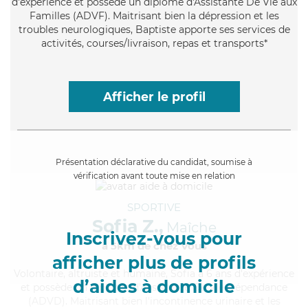
d'expérience et possède un diplôme d'Assistante De Vie aux
Familles (ADVF). Maitrisant bien la dépression et les
troubles neurologiques, Baptiste apporte ses services de
activités, courses/livraison, repas et transports*
Afficher le profil
Présentation déclarative du candidat, soumise à
vérification avant toute mise en relation
SPORTIVE
Sofia Z.,
Maîche
Inscrivez-vous pour
à 5km de chez Vous
afficher plus de profils
Volontaire
, altruiste et humaine, Sofia a 6 ans d'expérience
d’aides à domicile
et possède un diplôme d'Assistante De Vie Dépendance
(ADVD). Maitrisant bien l'incontinence urinaire et les