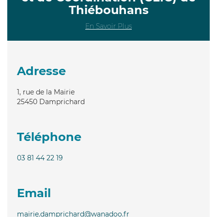
Thiébouhans
En Savoir Plus
Adresse
1, rue de la Mairie
25450
Damprichard
Téléphone
03 81 44 22 19
Email
mairie.damprichard@wanadoo.fr