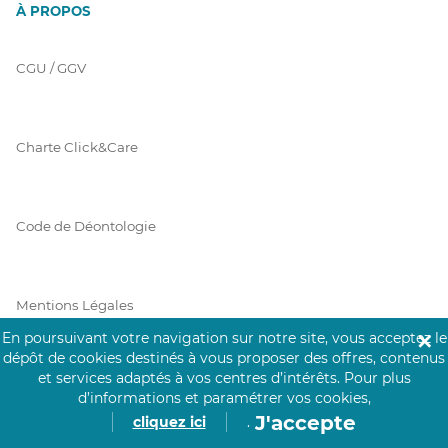
À PROPOS
CGU / GGV
Charte Click&Care
Code de Déontologie
Mentions Légales
En poursuivant votre navigation sur notre site, vous acceptez le
✕
dépôt de cookies destinés à vous proposer des offres, contenus
et services adaptés à vos centres d’intérêts.
Pour plus
Prérequis Click&Care
d’informations et paramétrer vos cookies,
J'accepte
cliquez ici
.