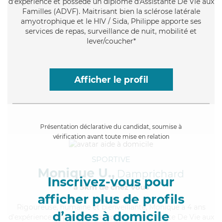
d'expérience et possède un diplôme d'Assistante De Vie aux
Familles (ADVF). Maitrisant bien la sclérose latérale
amyotrophique et le HIV / Sida, Philippe apporte ses
services de repas, surveillance de nuit, mobilité et
lever/coucher*
Afficher le profil
Présentation déclarative du candidat, soumise à
vérification avant toute mise en relation
SPORTIVE
Monique U.,
Damprichard
Inscrivez-vous pour
à 5km de chez Vous
afficher plus de profils
Rigoureuse
, humaine et bienveillante, Monique a 4 ans
d’aides à domicile
d'expérience et possède un diplôme d'Assistante De Vie aux