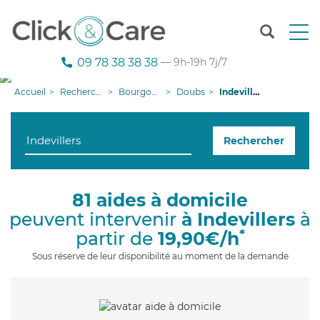
T
o
g
09 78 38 38 38
— 9h-19h 7j/7
g
l
Accueil
Recherche aide à domicile
Bourgogne-Franche-Comté
Doubs
Indevillers
e
n
a
Rechercher
v
i
g
a
81 aides à domicile
t
peuvent intervenir
à Indevillers
à
i
o
*
partir de
19,90€/h
n
Sous réserve de leur disponibilité au moment de la demande