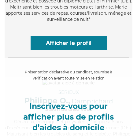
d'expérience et possède un diplôme d'Etat d'infirmier (DEI).
Maitrisant bien les troubles moteurs et l'arthrite, Marie
apporte ses services de repas, courses/livraison, ménage et
surveillance de nuit*
Afficher le profil
Présentation déclarative du candidat, soumise à
vérification avant toute mise en relation
SÉRIEUX
Philippe O.,
Damprichard
Inscrivez-vous pour
à 5km de chez Vous
afficher plus de profils
Généreux
, énergique et polyvalent, Philippe a 6 ans
d’aides à domicile
d'expérience et possède un diplôme d'Etat d'infirmier (DEI).
Maitrisant bien les troubles du sang et le diabète, Philippe