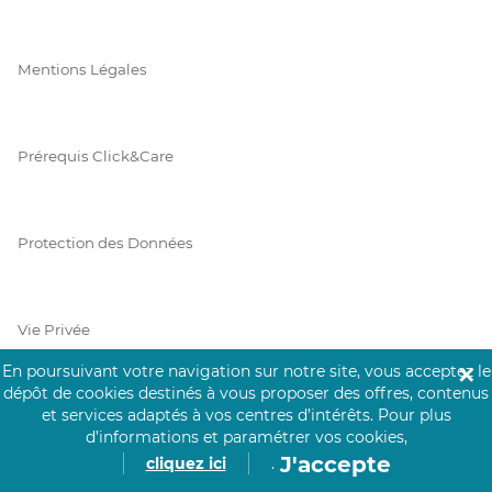
Mentions Légales
Prérequis Click&Care
Protection des Données
Vie Privée
En poursuivant votre navigation sur notre site, vous acceptez le
✕
dépôt de cookies destinés à vous proposer des offres, contenus
et services adaptés à vos centres d’intérêts.
Pour plus
PAIEMENT SÉCURISÉ
d’informations et paramétrer vos cookies,
J'accepte
cliquez ici
.
La collecte de vos informations de carte bancaire est cryptée
et assurée par Mangopay, société dûment agréée auprès de la