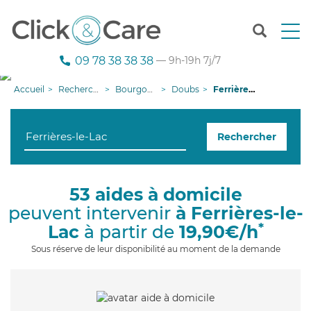
T
o
g
09 78 38 38 38
— 9h-19h 7j/7
g
l
Accueil
Recherche aide à domicile
Bourgogne-Franche-Comté
Doubs
Ferrières-le-Lac
e
n
a
Rechercher
v
i
g
a
53 aides à domicile
t
peuvent intervenir
à Ferrières-le-
i
o
*
Lac
à partir de
19,90€/h
n
Sous réserve de leur disponibilité au moment de la demande