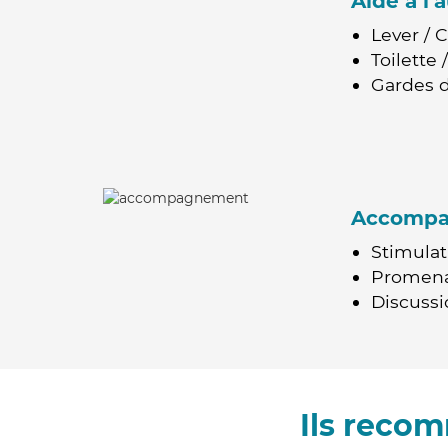
Aide à l
Lever / 
Toilette
Gardes d
Accomp
Stimulat
Promen
Discussio
Ils reco