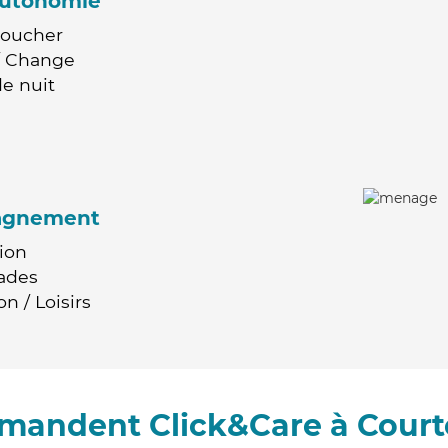
'autonomie
Coucher
 / Change
e nuit
agnement
ion
ades
n / Loisirs
mmandent Click&Care à Court