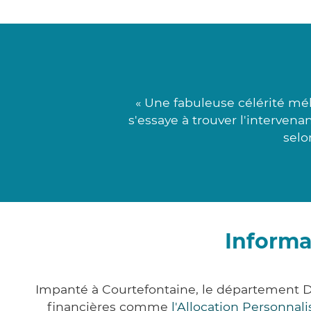
« Une fabuleuse célérité mé
s'essaye à trouver l'interven
selo
Informa
Impanté à Courtefontaine, le département 
financières comme
l'Allocation Personna