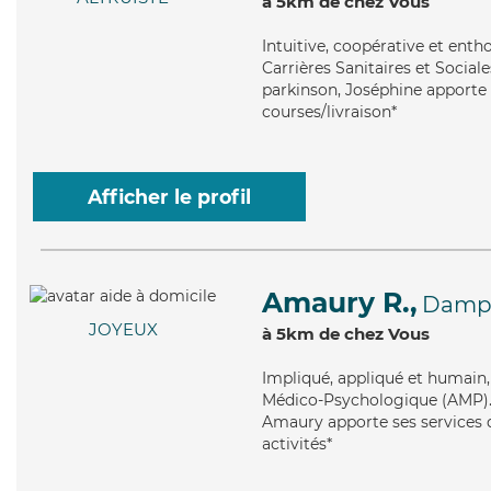
à 5km de chez Vous
Intuitive
, coopérative et enth
Carrières Sanitaires et Social
parkinson, Joséphine apporte s
courses/livraison*
Afficher le profil
Amaury R.,
Dampr
JOYEUX
à 5km de chez Vous
Impliqué
, appliqué et humain
Médico-Psychologique (AMP). M
Amaury apporte ses services de
activités*