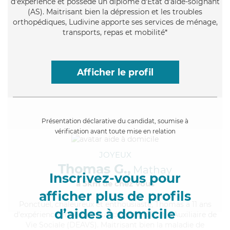
d'expérience et possède un diplôme d'Etat d'aide-soignant
(AS). Maitrisant bien la dépression et les troubles
orthopédiques, Ludivine apporte ses services de ménage,
transports, repas et mobilité*
Afficher le profil
Présentation déclarative du candidat, soumise à
vérification avant toute mise en relation
JOYEUX
Thomas G.,
Mathay
Inscrivez-vous pour
à 5km de chez Vous
afficher plus de profils
Ponctuel
, chaleureux et enthousiaste, Thomas a 11 ans
d’aides à domicile
d'expérience et possède un diplôme d'État d'Auxiliaire de
Vie Sociale (DEAVS). Maitrisant bien la maladie de