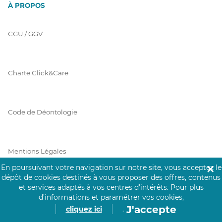
À PROPOS
CGU / GGV
Charte Click&Care
Code de Déontologie
Mentions Légales
En poursuivant votre navigation sur notre site, vous acceptez le
✕
dépôt de cookies destinés à vous proposer des offres, contenus
et services adaptés à vos centres d’intérêts.
Pour plus
Prérequis Click&Care
d’informations et paramétrer vos cookies,
J'accepte
cliquez ici
.