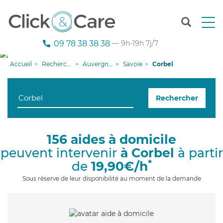
T
o
g
09 78 38 38 38
— 9h-19h 7j/7
g
l
Accueil
Recherche aide à domicile
Auvergne-Rhône-Alpes
Savoie
Corbel
e
n
a
Rechercher
v
i
g
a
156 aides à domicile
t
peuvent intervenir
à Corbel
à partir
i
o
*
de
19,90€/h
n
Sous réserve de leur disponibilité au moment de la demande