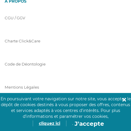
À PROPOS
CGU / GGV
Charte Click&Care
Code de Déontologie
Mentions Légales
En poursuivant votre navigation sur notre site, vous acceptez le
✕
dépôt de cookies destinés à vous proposer des offres, contenus
Prérequis Click&Care
et services adaptés à vos centres d’intérêts.
Pour plus
d’informations et paramétrer vos cookies,
J'accepte
cliquez ici
.