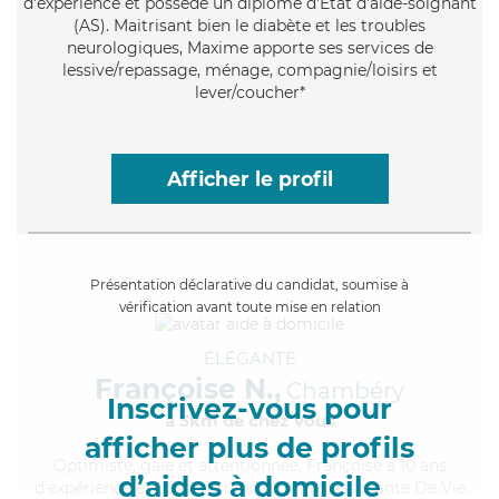
d'expérience et possède un diplôme d'Etat d'aide-soignant
(AS). Maitrisant bien le diabète et les troubles
neurologiques, Maxime apporte ses services de
lessive/repassage, ménage, compagnie/loisirs et
lever/coucher*
Afficher le profil
Présentation déclarative du candidat, soumise à
vérification avant toute mise en relation
ÉLÉGANTE
Françoise N.,
Chambéry
Inscrivez-vous pour
à 5km de chez Vous
afficher plus de profils
Optimiste
, gaie et attentionnée, Françoise a 10 ans
d’aides à domicile
d'expérience et possède un diplôme d'Assistante De Vie