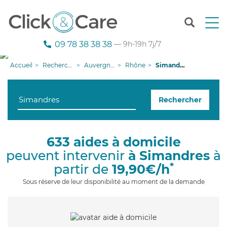
T
o
g
09 78 38 38 38
— 9h-19h 7j/7
g
l
Accueil
Recherche aide à domicile
Auvergne-Rhône-Alpes
Rhône
Simandres
e
n
a
Rechercher
v
i
g
a
633 aides à domicile
t
peuvent intervenir
à Simandres
à
i
o
*
partir de
19,90€/h
n
Sous réserve de leur disponibilité au moment de la demande