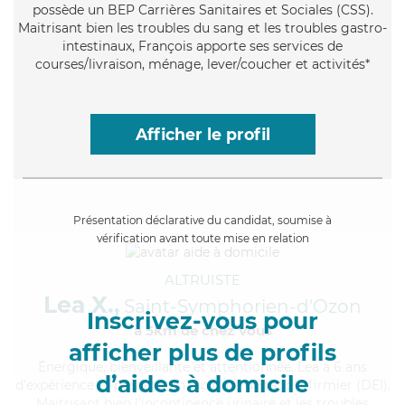
possède un BEP Carrières Sanitaires et Sociales (CSS).
Maitrisant bien les troubles du sang et les troubles gastro-
intestinaux, François apporte ses services de
courses/livraison, ménage, lever/coucher et activités*
Afficher le profil
Présentation déclarative du candidat, soumise à
vérification avant toute mise en relation
ALTRUISTE
Lea X.,
Saint-Symphorien-d'Ozon
Inscrivez-vous pour
à 5km de chez Vous
afficher plus de profils
Énergique
, bienveillante et attentionnée, Lea a 6 ans
d’aides à domicile
d'expérience et possède un diplôme d'Etat d'infirmier (DEI).
Maitrisant bien l'incontinence urinaire et les troubles