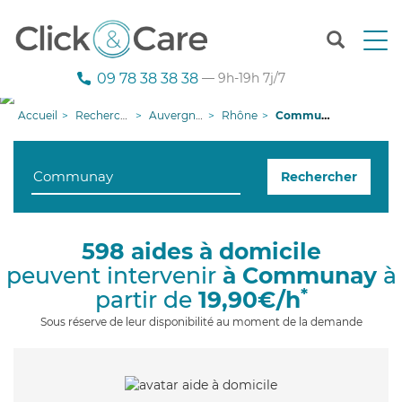
T
o
g
09 78 38 38 38
— 9h-19h 7j/7
g
l
Accueil
Recherche aide à domicile
Auvergne-Rhône-Alpes
Rhône
Communay
e
n
a
Rechercher
v
i
g
a
598 aides à domicile
t
peuvent intervenir
à Communay
à
i
o
*
partir de
19,90€/h
n
Sous réserve de leur disponibilité au moment de la demande