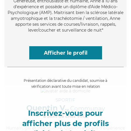
Généreuse
, enthousiaste et humaine, Anne a 10 ans
d'expérience et possède un diplôme d'Aide Médico-
Psychologique (AMP). Maitrisant bien la sclérose latérale
amyotrophique et la trachéotomie / ventilation, Anne
apporte ses services de courses/livraison, rappels,
lever/coucher et surveillance de nuit*
Afficher le profil
Présentation déclarative du candidat, soumise à
vérification avant toute mise en relation
SPORTIF
Quentin V.,
Communay
Inscrivez-vous pour
à 5km de chez Vous
afficher plus de profils
Humain
, gai et infatiguable, Quentin a 23 ans d'expérience