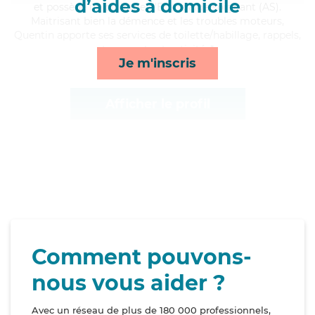
d’aides à domicile
et possède un diplôme d'Etat d'aide-soignant (AS).
Maitrisant bien la démence et les troubles moteurs,
Quentin apporte ses services de toilette/habillage, rappels,
transports et activités*
Je m'inscris
Afficher le profil
Comment pouvons-
nous vous aider ?
Avec un réseau de plus de 180 000 professionnels,