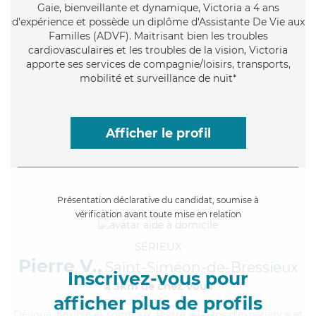
Gaie
, bienveillante et dynamique, Victoria a 4 ans
d'expérience et possède un diplôme d'Assistante De Vie aux
Familles (ADVF). Maitrisant bien les troubles
cardiovasculaires et les troubles de la vision, Victoria
apporte ses services de compagnie/loisirs, transports,
mobilité et surveillance de nuit*
Afficher le profil
Présentation déclarative du candidat, soumise à
vérification avant toute mise en relation
SÉRIEUX
Pierre V.,
Saint-Siméon-de-Bressieux
Inscrivez-vous pour
à 5km de chez Vous
afficher plus de profils
Dévoué
, flexible et soigneux, Pierre a 14 ans d'expérience et