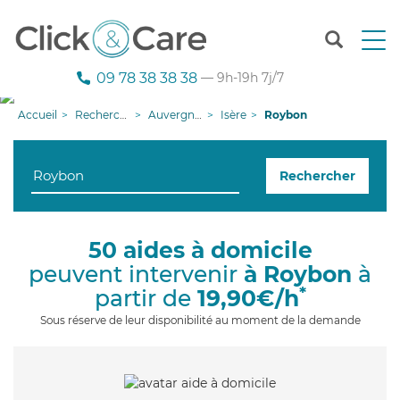
T
o
g
09 78 38 38 38
— 9h-19h 7j/7
g
l
Accueil
Recherche aide à domicile
Auvergne-Rhône-Alpes
Isère
Roybon
e
n
a
Rechercher
v
i
g
a
50 aides à domicile
t
peuvent intervenir
à Roybon
à
i
o
*
partir de
19,90€/h
n
Sous réserve de leur disponibilité au moment de la demande