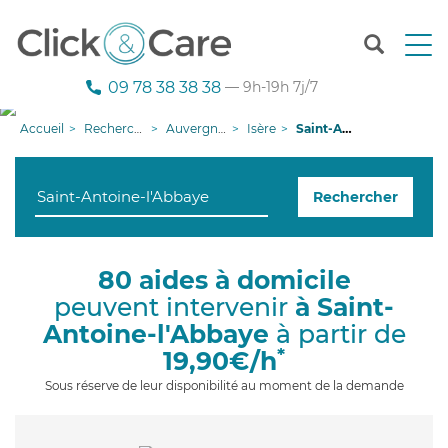
T
o
g
09 78 38 38 38
— 9h-19h 7j/7
g
l
Accueil
Recherche aide à domicile
Auvergne-Rhône-Alpes
Isère
Saint-Antoine-l'Abbaye
e
n
a
Rechercher
v
i
g
a
80 aides à domicile
t
peuvent intervenir
à Saint-
i
o
Antoine-l'Abbaye
à partir de
n
*
19,90€/h
Sous réserve de leur disponibilité au moment de la demande