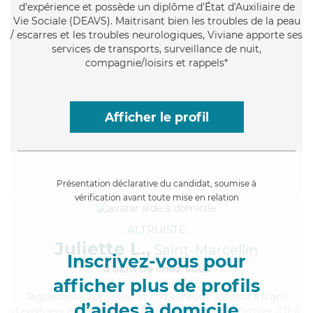
d'expérience et possède un diplôme d'État d'Auxiliaire de
Vie Sociale (DEAVS). Maitrisant bien les troubles de la peau
/ escarres et les troubles neurologiques, Viviane apporte ses
services de transports, surveillance de nuit,
compagnie/loisirs et rappels*
Afficher le profil
Présentation déclarative du candidat, soumise à
vérification avant toute mise en relation
ALTRUISTE
Juliette L.,
Saint-Marcellin
Inscrivez-vous pour
à 5km de chez Vous
afficher plus de profils
Rigoureuse
, appliquée et chaleureuse, Juliette a 6 ans
d’aides à domicile
d'expérience et possède un diplôme d'Etat d'infirmier (DEI).