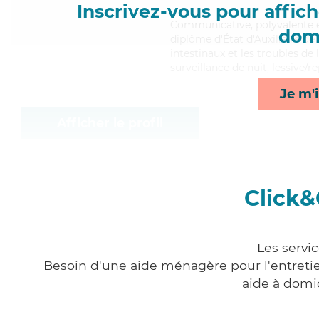
Inscrivez-vous pour affiche
Communicative
, polyvalente
domi
diplôme d'État d'Auxiliaire de
intestinaux et les troubles de 
surveillance de nuit, lessive/r
Je m'i
Afficher le profil
Click&
Les servi
Besoin d'une aide ménagère pour l'entretien
aide à domi