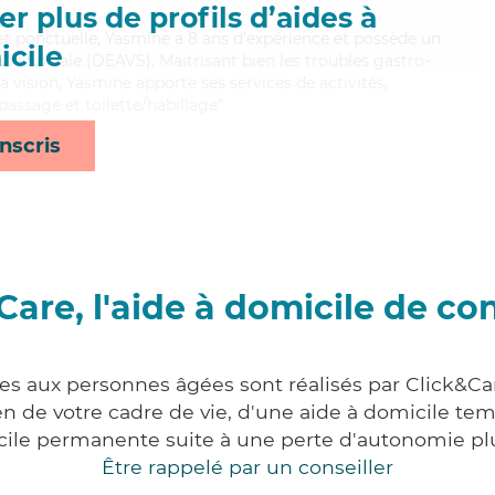
r plus de profils d’aides à
 et ponctuelle, Yasmine a 8 ans d'expérience et possède un
cile
 Vie Sociale (DEAVS). Maitrisant bien les troubles gastro-
la vision, Yasmine apporte ses services de activités,
epassage et toilette/habillage*
nscris
Care, l'aide à domicile de co
ces aux personnes âgées sont réalisés par Click&Car
 de votre cadre de vie, d'une aide à domicile tem
cile permanente suite à une perte d'autonomie pl
Être rappelé par un conseiller