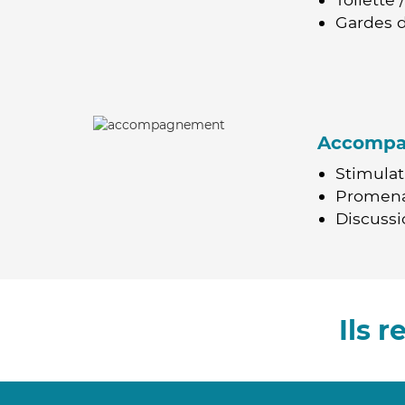
Gardes d
Accomp
Stimulat
Promen
Discussio
Ils 