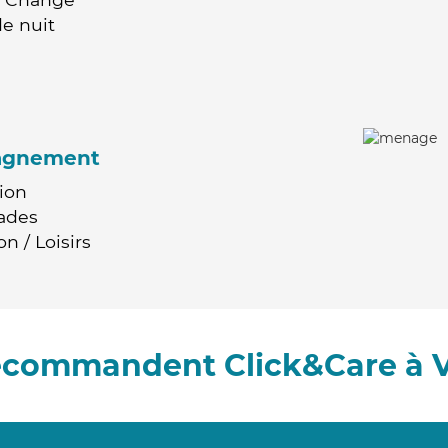
e nuit
agnement
ion
ades
n / Loisirs
recommandent Click&Care à 