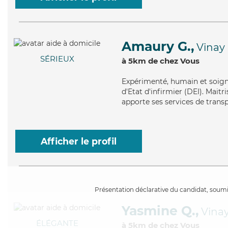
Amaury G.,
Vinay
SÉRIEUX
à 5km de chez Vous
Expérimenté
, humain et soig
d'Etat d'infirmier (DEI). Mait
apporte ses services de transp
Afficher le profil
Présentation déclarative du candidat, soumis
Yasmine Q.,
Vina
ÉLÉGANTE
à 5km de chez Vous