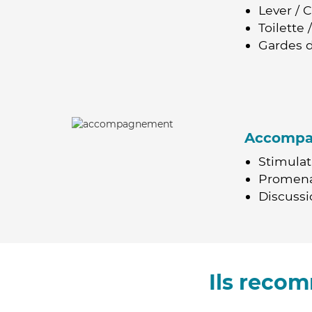
Lever / 
Toilette
Gardes d
Accomp
Stimulat
Promen
Discussio
Ils reco