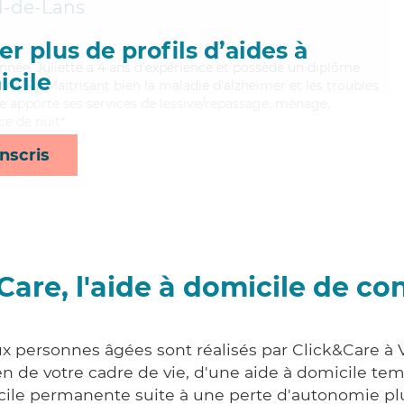
rd-de-Lans
r plus de profils d’aides à
onnée, Juliette a 4 ans d'expérience et possède un diplôme
cile
AMP). Maitrisant bien la maladie d'alzheimer et les troubles
te apporte ses services de lessive/repassage, ménage,
ce de nuit*
nscris
Care, l'aide à domicile de co
ux personnes âgées sont réalisés par Click&Care à V
 de votre cadre de vie, d'une aide à domicile tem
cile permanente suite à une perte d'autonomie pl