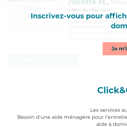
Juliette M.,
Villa
JOYEUSE
à 5km de chez Vous
Inscrivez-vous pour affiche
Humaine
, dévouée et attenti
domi
d'Aide Médico-Psychologique (
rénaux ou urologiques, Juliet
courses/livraison et surveillan
Je m'i
Afficher le profil
Click&
Les services a
Besoin d'une aide ménagère pour l'entretien
aide à domi