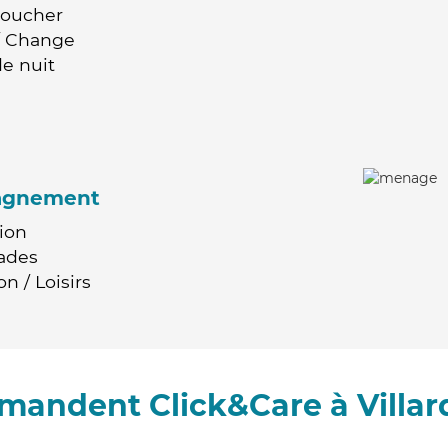
Coucher
 / Change
e nuit
agnement
ion
ades
n / Loisirs
mmandent Click&Care à Villar