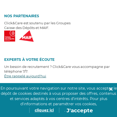
NOS PARTENAIRES
Click&Care est soutenu par les Groupes
Caisse des Dépôts et MAIF.
EXPERTS À VOTRE ÉCOUTE
Un besoin de recrutement ? Click&Care vous accompagne par
téléphone 7/7
.
Être rappelé aujourd'hui
En poursuivant votre navigation sur notre site, vous acceptez le
✕
T
É
MOIGNAGES CLIENTS
dépôt de cookies destinés à vous proposer des offres, contenus
et services adaptés à vos centres d’intérêts.
Pour plus
4,6
/5
d’informations et paramétrer vos cookies,
Avis clients
récoltés sur
J'accepte
cliquez ici
.
Google