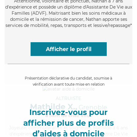
Attentionné
, volontaire et ponctuel, Nathan a 7 ans
d'expérience et possède un diplôme d'Assistante De Vie aux
Familles (ADVF). Maitrisant bien les soins médicaux à
domicile et la rémission de cancer, Nathan apporte ses
services de mobilité, repas, transports et lessive/repassage*
Afficher le profil
Présentation déclarative du candidat, soumise à
vérification avant toute mise en relation
ALTRUISTE
Mathilde X.,
Grenoble
Inscrivez-vous pour
à 5km de chez Vous
afficher plus de profils
Joyeuse
, communicative et soigneuse, Mathilde a 6 ans
d’aides à domicile
d'expérience et possède un diplôme d'Assistante De Vie