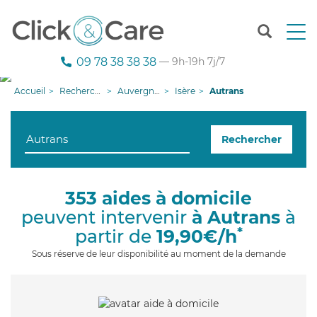
T
o
g
09 78 38 38 38
— 9h-19h 7j/7
g
l
Accueil
Recherche aide à domicile
Auvergne-Rhône-Alpes
Isère
Autrans
e
n
a
Rechercher
v
i
g
a
353 aides à domicile
t
peuvent intervenir
à Autrans
à
i
o
*
partir de
19,90€/h
n
Sous réserve de leur disponibilité au moment de la demande