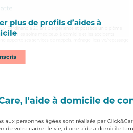
atte
r plus de profils d’aides à
reux, Ferdinand a 20 ans d'expérience et possède un diplôme
cile
risant bien les soins médicaux à domicile et les accidents
and apporte ses services de rappels, ménage, lessive/repassage
nscris
Care, l'aide à domicile de co
es aux personnes âgées sont réalisés par Click&Car
 de votre cadre de vie, d'une aide à domicile tem