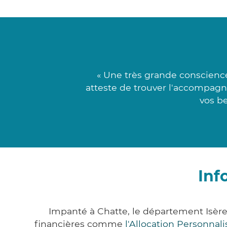
« Une très grande conscienc
atteste de trouver l'accompagn
vos be
Inf
Impanté à Chatte, le département Isèr
financières comme
l'Allocation Personna