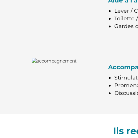
Aide à l
Lever / 
Toilette
Gardes d
Accomp
Stimulat
Promen
Discussio
Ils 