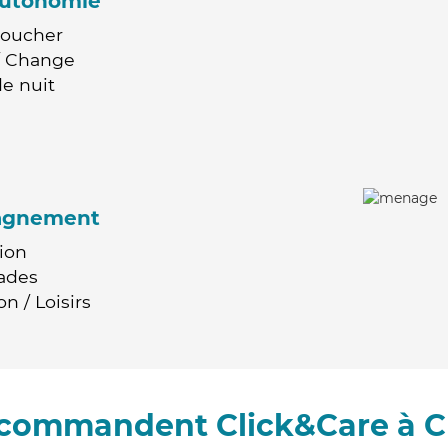
'autonomie
Coucher
 / Change
e nuit
agnement
ion
ades
n / Loisirs
recommandent Click&Care à C