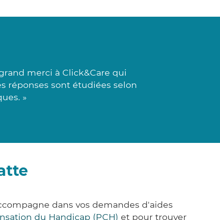
grand merci à Click&Care qui
es réponses sont étudiées selon
ques. »
atte
s accompagne dans vos demandes d'aides
nsation du Handicap (PCH)
et pour trouver