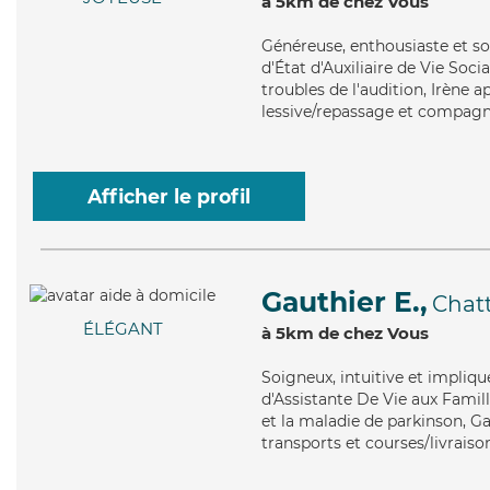
à 5km de chez Vous
Généreuse
, enthousiaste et s
d'État d'Auxiliaire de Vie Soci
troubles de l'audition, Irène a
lessive/repassage et compagni
Afficher le profil
Gauthier E.,
Chat
ÉLÉGANT
à 5km de chez Vous
Soigneux
, intuitive et impli
d'Assistante De Vie aux Famil
et la maladie de parkinson, Ga
transports et courses/livraiso