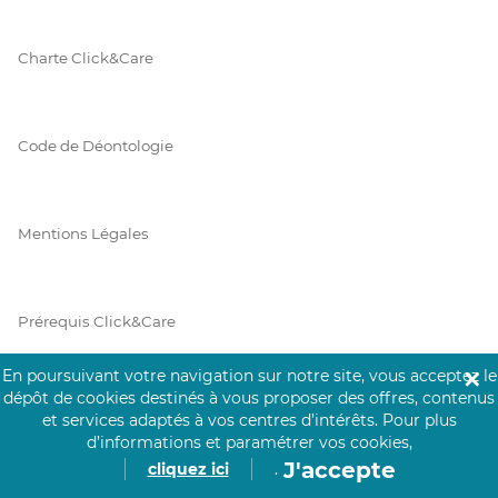
Charte Click&Care
Code de Déontologie
Mentions Légales
Prérequis Click&Care
En poursuivant votre navigation sur notre site, vous acceptez le
✕
dépôt de cookies destinés à vous proposer des offres, contenus
Protection des Données
et services adaptés à vos centres d’intérêts.
Pour plus
d’informations et paramétrer vos cookies,
J'accepte
cliquez ici
.
Vie Privée