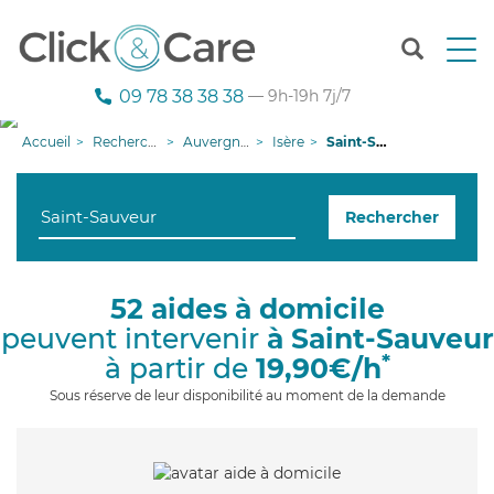
T
o
g
09 78 38 38 38
— 9h-19h 7j/7
g
l
Accueil
Recherche aide à domicile
Auvergne-Rhône-Alpes
Isère
Saint-Sauveur
e
n
a
Rechercher
v
i
g
a
52 aides à domicile
t
peuvent intervenir
à Saint-Sauveur
i
o
*
à partir de
19,90€/h
n
Sous réserve de leur disponibilité au moment de la demande