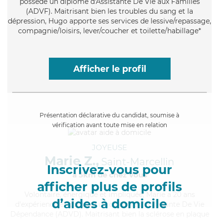
possède un diplôme d'Assistante De Vie aux Familles
(ADVF). Maitrisant bien les troubles du sang et la
dépression, Hugo apporte ses services de lessive/repassage,
compagnie/loisirs, lever/coucher et toilette/habillage*
Afficher le profil
Présentation déclarative du candidat, soumise à
vérification avant toute mise en relation
JOYEUSE
Marie Z.,
Saint-Marcellin
Inscrivez-vous pour
à 5km de chez Vous
afficher plus de profils
Volontaire
, énergique et impliquée, Marie a 20 ans
d’aides à domicile
d'expérience et possède un diplôme d'Assistante De Vie
Dépendance (ADVD). Maitrisant bien la sclérose en plaque