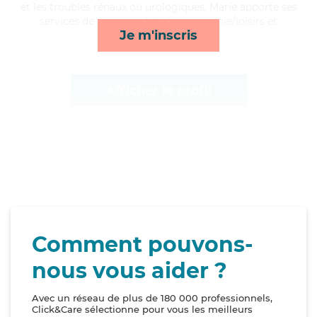
et les troubles rénaux ou urologiques, Marie apporte ses
services de repas, mobilité, compagnie/loisirs et
Je m'inscris
lever/coucher*
Afficher le profil
Comment pouvons-
nous vous aider ?
Avec un réseau de plus de 180 000 professionnels,
Click&Care sélectionne pour vous les meilleurs