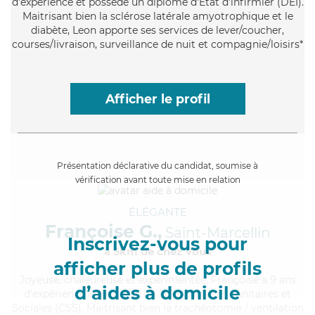
d'expérience et possède un diplôme d'Etat d'infirmier (DEI).
Maitrisant bien la sclérose latérale amyotrophique et le
diabète, Leon apporte ses services de lever/coucher,
courses/livraison, surveillance de nuit et compagnie/loisirs*
Afficher le profil
Présentation déclarative du candidat, soumise à
vérification avant toute mise en relation
ÉLÉGANTE
Françoise G.,
Saint-Marcellin
Inscrivez-vous pour
à 5km de chez Vous
afficher plus de profils
Joyeuse
, chaleureuse et expérimentée, Françoise a 9 ans
d’aides à domicile
d'expérience et possède un BEP Carrières Sanitaires et
Sociales (CSS). Maitrisant bien la trachéotomie / ventilation