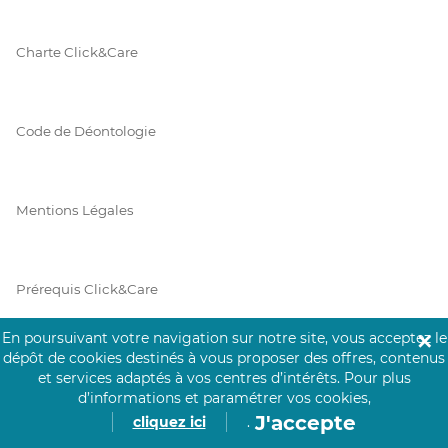
Charte Click&Care
Code de Déontologie
Mentions Légales
Prérequis Click&Care
En poursuivant votre navigation sur notre site, vous acceptez le
✕
dépôt de cookies destinés à vous proposer des offres, contenus
Protection des Données
et services adaptés à vos centres d’intérêts.
Pour plus
d’informations et paramétrer vos cookies,
J'accepte
cliquez ici
.
Vie Privée