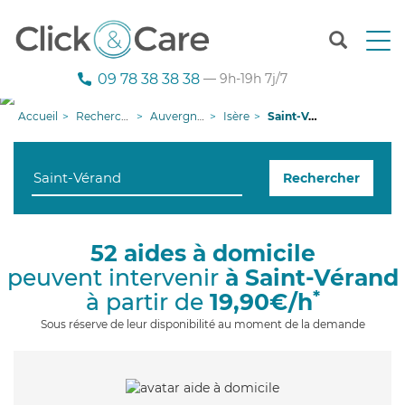
T
o
g
09 78 38 38 38
— 9h-19h 7j/7
g
l
Accueil
Recherche aide à domicile
Auvergne-Rhône-Alpes
Isère
Saint-Vérand
e
n
a
Rechercher
v
i
g
a
52 aides à domicile
t
peuvent intervenir
à Saint-Vérand
i
o
*
à partir de
19,90€/h
n
Sous réserve de leur disponibilité au moment de la demande