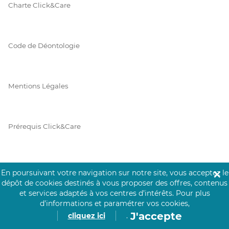
Charte Click&Care
Code de Déontologie
Mentions Légales
Prérequis Click&Care
Protection des Données
En poursuivant votre navigation sur notre site, vous acceptez le
✕
dépôt de cookies destinés à vous proposer des offres, contenus
et services adaptés à vos centres d’intérêts.
Pour plus
d’informations et paramétrer vos cookies,
Vie Privée
J'accepte
cliquez ici
.