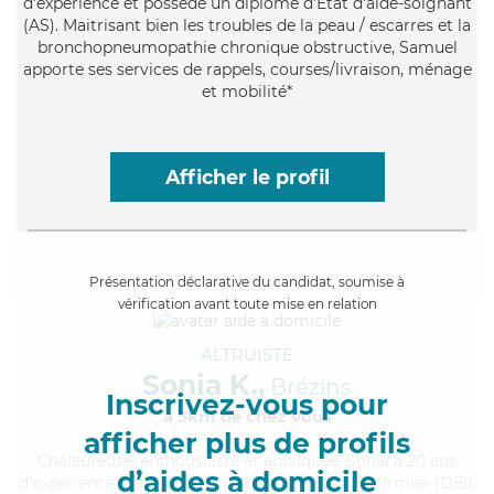
d'expérience et possède un diplôme d'Etat d'aide-soignant
(AS). Maitrisant bien les troubles de la peau / escarres et la
bronchopneumopathie chronique obstructive, Samuel
apporte ses services de rappels, courses/livraison, ménage
et mobilité*
Afficher le profil
Présentation déclarative du candidat, soumise à
vérification avant toute mise en relation
ALTRUISTE
Sonia K.,
Brézins
Inscrivez-vous pour
à 5km de chez Vous
afficher plus de profils
Chaleureuse
, enthousiaste et appliquée, Sonia a 20 ans
d’aides à domicile
d'expérience et possède un diplôme d'Etat d'infirmier (DEI).