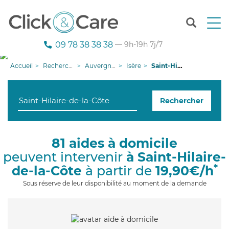
T
o
g
09 78 38 38 38
— 9h-19h 7j/7
g
l
Accueil
Recherche aide à domicile
Auvergne-Rhône-Alpes
Isère
Saint-Hilaire-de-la-Côte
e
n
a
Rechercher
v
i
g
a
81 aides à domicile
t
peuvent intervenir
à Saint-Hilaire-
i
o
*
de-la-Côte
à partir de
19,90€/h
n
Sous réserve de leur disponibilité au moment de la demande