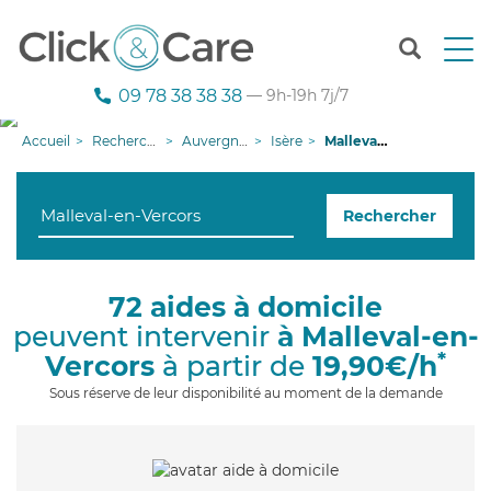
T
o
g
09 78 38 38 38
— 9h-19h 7j/7
g
l
Accueil
Recherche aide à domicile
Auvergne-Rhône-Alpes
Isère
Malleval-en-Vercors
e
n
a
Rechercher
v
i
g
a
72 aides à domicile
t
peuvent intervenir
à Malleval-en-
i
o
*
Vercors
à partir de
19,90€/h
n
Sous réserve de leur disponibilité au moment de la demande