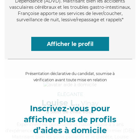
Dépendance (ADVD). Maitrisant bien les accidents
vasculaires cérébraux et les troubles gastro-intestinaux,
Françoise apporte ses services de lever/coucher,
surveillance de nuit, lessive/repassage et rappels*
Afficher le profil
Présentation déclarative du candidat, soumise à
vérification avant toute mise en relation
ÉLÉGANTE
Louise L.,
Vinay
Inscrivez-vous pour
à 5km de chez Vous
afficher plus de profils
Expérimentée
, ponctuelle et fiable, Louise a 5 ans
d’aides à domicile
d'expérience et possède un diplôme d'Etat d'infirmier (DEI).
Maitrisant bien les soins palliatifs et le diabète, Louise