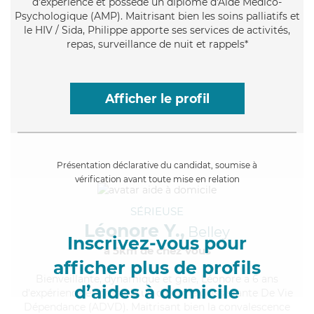
d'expérience et possède un diplôme d'Aide Médico-
Psychologique (AMP). Maitrisant bien les soins palliatifs et
le HIV / Sida, Philippe apporte ses services de activités,
repas, surveillance de nuit et rappels*
Afficher le profil
Présentation déclarative du candidat, soumise à
vérification avant toute mise en relation
SÉRIEUSE
Léonore Y.,
Belley
Inscrivez-vous pour
à 5km de chez Vous
afficher plus de profils
Bienveillante
, dynamique et gaie, Léonore a 6 ans
d’aides à domicile
d'expérience et possède un diplôme d'Assistante De Vie
Dépendance (ADVD). Maitrisant bien la convalescence