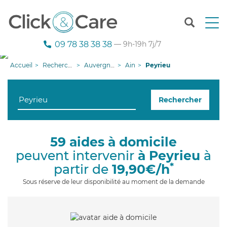
T
o
g
09 78 38 38 38
— 9h-19h 7j/7
g
l
Accueil
Recherche aide à domicile
Auvergne-Rhône-Alpes
Ain
Peyrieu
e
n
a
Rechercher
v
i
g
a
59 aides à domicile
t
peuvent intervenir
à Peyrieu
à
i
o
*
partir de
19,90€/h
n
Sous réserve de leur disponibilité au moment de la demande