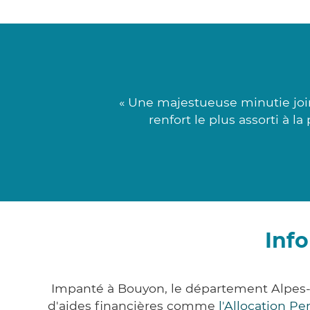
« Une majestueuse minutie join
renfort le plus assorti à l
Inf
Impanté à Bouyon, le département Alpes-
d'aides financières comme
l'Allocation P