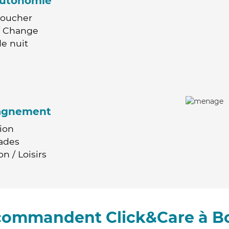
'autonomie
Coucher
 / Change
e nuit
agnement
ion
ades
n / Loisirs
ecommandent Click&Care à 