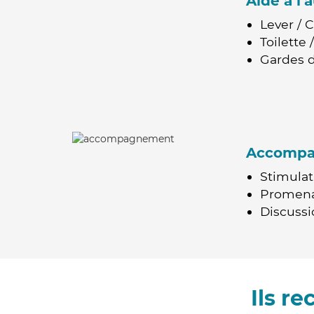
Aide à l
Lever / 
Toilette
Gardes d
Accomp
Stimulat
Promen
Discussio
Ils r