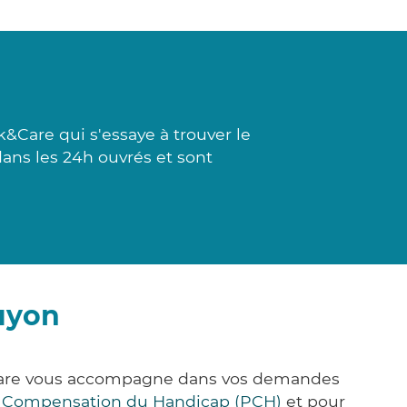
&Care qui s'essaye à trouver le
 dans les 24h ouvrés et sont
uyon
k&Care vous accompagne dans vos demandes
e Compensation du Handicap (PCH)
et pour