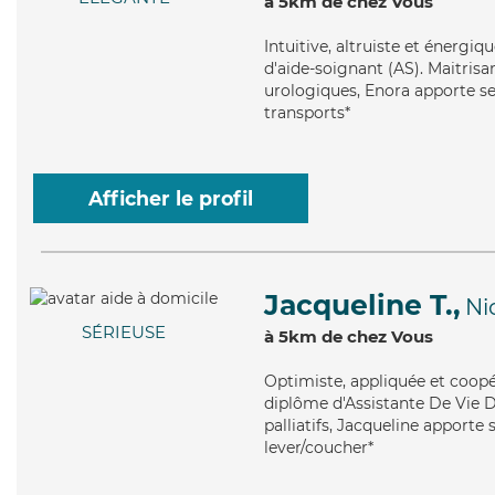
à 5km de chez Vous
Intuitive
, altruiste et énergi
d'aide-soignant (AS). Maitrisa
urologiques, Enora apporte ses
transports*
Afficher le profil
Jacqueline T.,
Ni
SÉRIEUSE
à 5km de chez Vous
Optimiste
, appliquée et coop
diplôme d'Assistante De Vie D
palliatifs, Jacqueline apporte 
lever/coucher*