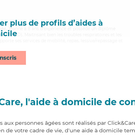
r plus de profils d’aides à
nnée, Jeanne a 8 ans d'expérience et possède un diplôme
cile
 (ADVD). Maitrisant bien les troubles respiratoires et les
apporte ses services de mobilité, repas, lessive/repassage et
nscris
Care, l'aide à domicile de co
es aux personnes âgées sont réalisés par Click&Car
 de votre cadre de vie, d'une aide à domicile tem