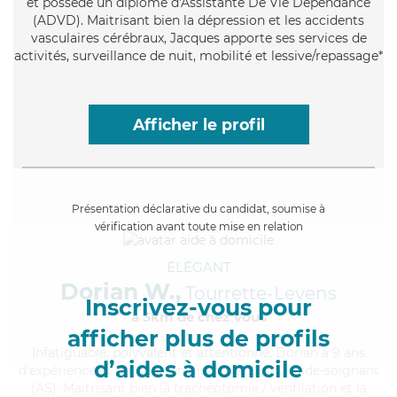
et possède un diplôme d'Assistante De Vie Dépendance
(ADVD). Maitrisant bien la dépression et les accidents
vasculaires cérébraux, Jacques apporte ses services de
activités, surveillance de nuit, mobilité et lessive/repassage*
Afficher le profil
Présentation déclarative du candidat, soumise à
vérification avant toute mise en relation
ÉLÉGANT
Dorian W.,
Tourrette-Levens
Inscrivez-vous pour
à 5km de chez Vous
afficher plus de profils
Infatiguable
, polyvalent et attentionné, Dorian a 9 ans
d’aides à domicile
d'expérience et possède un diplôme d'Etat d'aide-soignant
(AS). Maitrisant bien la trachéotomie / ventilation et la