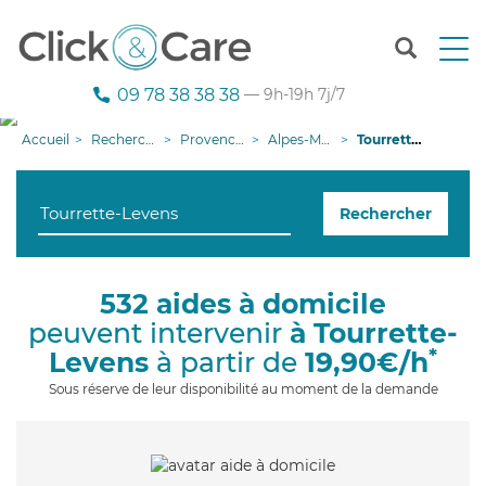
T
o
g
09 78 38 38 38
— 9h-19h 7j/7
g
l
Accueil
Recherche aide à domicile
Provence-Alpes-Côte d'Azur
Alpes-Maritimes
Tourrette-Levens
e
n
a
Rechercher
v
i
g
a
532 aides à domicile
t
peuvent intervenir
à Tourrette-
i
o
*
Levens
à partir de
19,90€/h
n
Sous réserve de leur disponibilité au moment de la demande