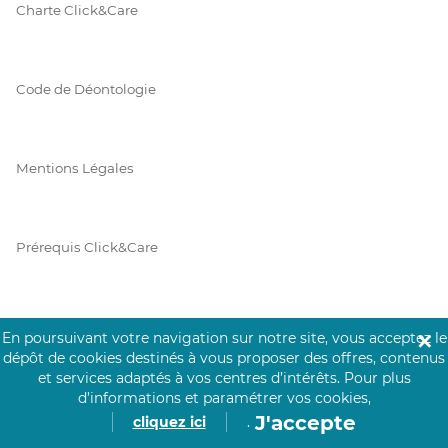
Charte Click&Care
Code de Déontologie
Mentions Légales
Prérequis Click&Care
Protection des Données
En poursuivant votre navigation sur notre site, vous acceptez le
✕
dépôt de cookies destinés à vous proposer des offres, contenus
et services adaptés à vos centres d’intérêts.
Pour plus
d’informations et paramétrer vos cookies,
Vie Privée
J'accepte
cliquez ici
.