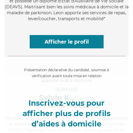
et possède un diplôme d'État d'Auxiliaire de Vie Sociale
(DEAVS). Maitrisant bien les soins médicaux à domicile et la
maladie de parkinson, Leon apporte ses services de repas,
lever/coucher, transports et mobilité*
Afficher le profil
Présentation déclarative du candidat, soumise à
vérification avant toute mise en relation
SÉRIEUSE
Sylvie K.,
Carros
Inscrivez-vous pour
à 5km de chez Vous
afficher plus de profils
Minutieuse
, flexible et optimiste, Sylvie a 7 ans d'expérience
d’aides à domicile
et possède un diplôme d'Assistante De Vie aux Familles
(ADVF). Maitrisant bien les troubles neurologiques et les