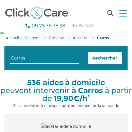
T
o
g
09 78 38 38 38
— 9h-19h 7j/7
g
l
Accueil
Recherche aide à domicile
Provence-Alpes-Côte d'Azur
Alpes-Maritimes
Carros
e
n
a
Rechercher
v
i
g
a
536 aides à domicile
t
peuvent intervenir
à Carros
à partir
i
o
*
de
19,90€/h
n
Sous réserve de leur disponibilité au moment de la demande