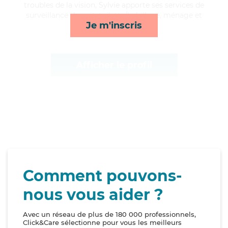
troubles de la vision, Sylvie apporte ses services de
surveillance de nuit, toilette/habillage, ménage et
Je m'inscris
compagnie/loisirs*
Afficher le profil
Comment pouvons-
nous vous aider ?
Avec un réseau de plus de 180 000 professionnels,
Click&Care sélectionne pour vous les meilleurs