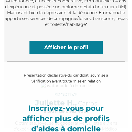
Attentionnée
, efficace et coopérative, Emmanuelle a 4 ans
d'expérience et possède un diplôme d'Etat d'infirmier (DEI).
Maitrisant bien la dépression et la démence, Emmanuelle
apporte ses services de compagnie/loisirs, transports, repas
et toilette/habillage*
Afficher le profil
Présentation déclarative du candidat, soumise à
vérification avant toute mise en relation
SPORTIVE
Juliette H.,
Carros
Inscrivez-vous pour
à 5km de chez Vous
afficher plus de profils
Optimiste
, joyeuse et coopérative, Juliette a 7 ans
d’aides à domicile
d'expérience et possède un diplôme d'Aide Médico-