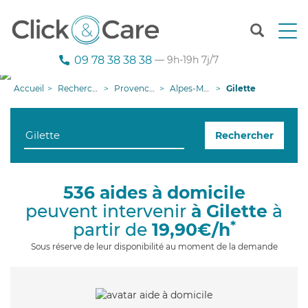
T
o
g
09 78 38 38 38
— 9h-19h 7j/7
g
l
Accueil
Recherche aide à domicile
Provence-Alpes-Côte d'Azur
Alpes-Maritimes
Gilette
e
n
a
Rechercher
v
i
g
a
536 aides à domicile
t
peuvent intervenir
à Gilette
à
i
o
*
partir de
19,90€/h
n
Sous réserve de leur disponibilité au moment de la demande