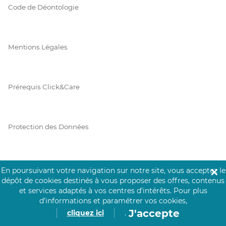
Code de Déontologie
Mentions Légales
Prérequis Click&Care
Protection des Données
Vie Privée
En poursuivant votre navigation sur notre site, vous acceptez le
✕
dépôt de cookies destinés à vous proposer des offres, contenus
et services adaptés à vos centres d’intérêts.
Pour plus
d’informations et paramétrer vos cookies,
J'accepte
PAIEMENT SÉCURISÉ
cliquez ici
.