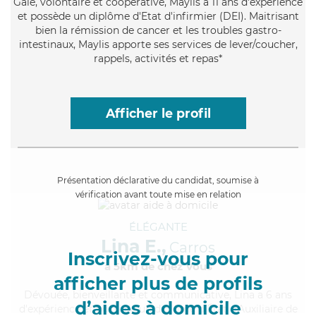
Gaie
, volontaire et coopérative, Maylis a 11 ans d'expérience
et possède un diplôme d'Etat d'infirmier (DEI). Maitrisant
bien la rémission de cancer et les troubles gastro-
intestinaux, Maylis apporte ses services de lever/coucher,
rappels, activités et repas*
Afficher le profil
Présentation déclarative du candidat, soumise à
vérification avant toute mise en relation
ÉLÉGANTE
Lina E.,
Carros
Inscrivez-vous pour
à 5km de chez Vous
afficher plus de profils
Dévouée
, bienveillante et communicative, Lina a 6 ans
d’aides à domicile
d'expérience et possède un diplôme d'État d'Auxiliaire de