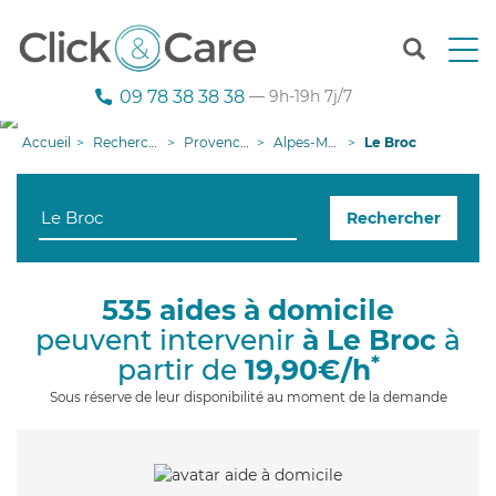
T
o
g
09 78 38 38 38
— 9h-19h 7j/7
g
l
Accueil
Recherche aide à domicile
Provence-Alpes-Côte d'Azur
Alpes-Maritimes
Le Broc
e
n
a
Rechercher
v
i
g
a
535 aides à domicile
t
peuvent intervenir
à Le Broc
à
i
o
*
partir de
19,90€/h
n
Sous réserve de leur disponibilité au moment de la demande