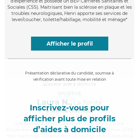
d'expérience et possède un BEP Carrières Sanitaires et
Sociales (CSS). Maitrisant bien la sclérose en plaque et les
troubles neurologiques, Henri apporte ses services de
lever/coucher, toilette/habillage, mobilité et ménage*
Afficher le profil
Présentation déclarative du candidat, soumise à
vérification avant toute mise en relation
SPORTIVE
Laura N.,
La Trinité
Inscrivez-vous pour
à 5km de chez Vous
afficher plus de profils
Enthousiaste
, ponctuelle et altruiste, Laura a 7 ans
d’aides à domicile
d'expérience et possède un diplôme d'Etat d'infirmier (DEI).
Maitrisant bien l'incontinence urinaire et les troubles de la