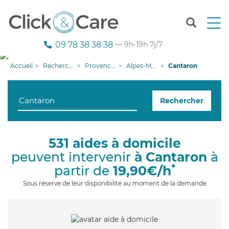
T
o
g
09 78 38 38 38
— 9h-19h 7j/7
g
l
Accueil
Recherche aide à domicile
Provence-Alpes-Côte d'Azur
Alpes-Maritimes
Cantaron
e
n
a
Rechercher
v
i
g
a
531 aides à domicile
t
peuvent intervenir
à Cantaron
à
i
o
*
partir de
19,90€/h
n
Sous réserve de leur disponibilité au moment de la demande