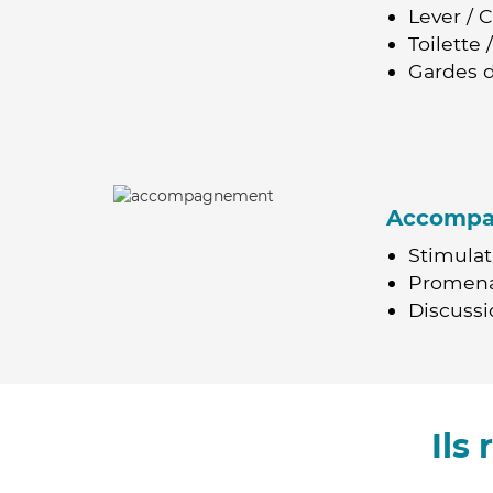
Lever / 
Toilette
Gardes d
Accomp
Stimulat
Promen
Discussio
Ils