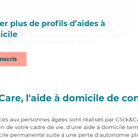
r plus de profils d’aides à
t soigneuse, Sylvie a 23 ans d'expérience et possède un
cile
). Maitrisant bien la rémission de cancer et le HIV / Sida,
rappels, repas, lessive/repassage et activités*
nscris
Care, l'aide à domicile de co
ices aux personnes âgées sont réalisés par Click&Ca
 de votre cadre de vie, d'une aide à domicile tem
cile permanente suite à une perte d'autonomie pl