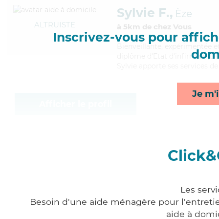
Sylvie F.,
Èze
ALTRUISTE
à 5km de chez Vous
Inscrivez-vous pour affiche
Bienveillante
, expérimentée e
domi
diplôme d'Etat d'infirmier (DEI
Sylvie apporte ses services de 
Je m'i
Afficher le profil
Click&
Les serv
Besoin d'une aide ménagère pour l'entretien
aide à domi