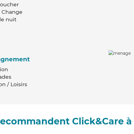
Coucher
 / Change
e nuit
agnement
ion
ades
n / Loisirs
 recommandent Click&Care à