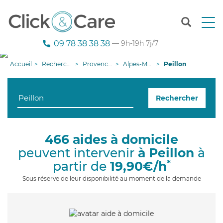
T
o
g
09 78 38 38 38
— 9h-19h 7j/7
g
l
Accueil
Recherche aide à domicile
Provence-Alpes-Côte d'Azur
Alpes-Maritimes
Peillon
e
n
a
Rechercher
v
i
g
a
466 aides à domicile
t
peuvent intervenir
à Peillon
à
i
o
*
partir de
19,90€/h
n
Sous réserve de leur disponibilité au moment de la demande