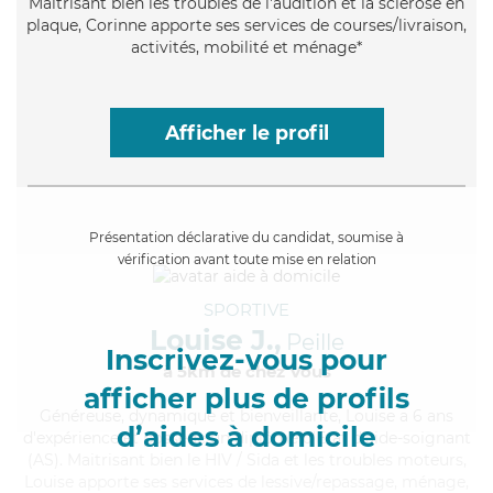
Maitrisant bien les troubles de l'audition et la sclérose en
plaque, Corinne apporte ses services de courses/livraison,
activités, mobilité et ménage*
Afficher le profil
Présentation déclarative du candidat, soumise à
vérification avant toute mise en relation
SPORTIVE
Louise J.,
Peille
Inscrivez-vous pour
à 5km de chez Vous
afficher plus de profils
Généreuse
, dynamique et bienveillante, Louise a 6 ans
d’aides à domicile
d'expérience et possède un diplôme d'Etat d'aide-soignant
(AS). Maitrisant bien le HIV / Sida et les troubles moteurs,
Louise apporte ses services de lessive/repassage, ménage,