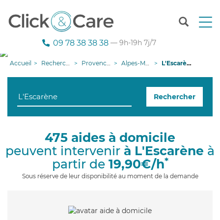
T
o
g
09 78 38 38 38
— 9h-19h 7j/7
g
l
Accueil
Recherche aide à domicile
Provence-Alpes-Côte d'Azur
Alpes-Maritimes
L'Escarène
e
n
a
Rechercher
v
i
g
a
475 aides à domicile
t
peuvent intervenir
à L'Escarène
à
i
o
*
partir de
19,90€/h
n
Sous réserve de leur disponibilité au moment de la demande