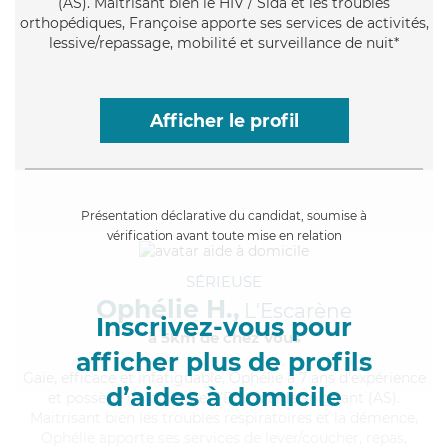
(AS). Maitrisant bien le HIV / Sida et les troubles
orthopédiques, Françoise apporte ses services de activités,
lessive/repassage, mobilité et surveillance de nuit*
Afficher le profil
Présentation déclarative du candidat, soumise à
vérification avant toute mise en relation
SÉRIEUSE
Ophélie H.,
L'Escarène
Inscrivez-vous pour
à 5km de chez Vous
afficher plus de profils
Gaie
, efficace et infatiguable, Ophélie a 7 ans d'expérience
d’aides à domicile
et possède un diplôme d'Etat d'aide-soignant (AS).
Maitrisant bien les troubles respiratoires et la démence,
Ophélie apporte ses services de lever/coucher, repas,