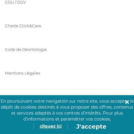
CGU / GGV
Charte Click&Care
Code de Déontologie
Mentions Légales
Prérequis Click&Care
En poursuivant votre navigation sur notre site, vous acceptez le
✕
dépôt de cookies destinés à vous proposer des offres, contenus
et services adaptés à vos centres d’intérêts.
Pour plus
d’informations et paramétrer vos cookies,
Protection des Données
J'accepte
cliquez ici
.