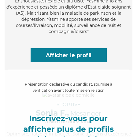
Enthousiaste
, flexible et altruiste, Yasmine a 18 ans
d'expérience et possède un diplôme d'Etat d'aide-soignant
(AS). Maitrisant bien la maladie de parkinson et la
dépression, Yasmine apporte ses services de
courses/livraison, mobilité, surveillance de nuit et
compagnie/loisirs*
Afficher le profil
Présentation déclarative du candidat, soumise à
vérification avant toute mise en relation
SPORTIVE
Sonia F.,
Mésanger
Inscrivez-vous pour
à 5km de chez Vous
afficher plus de profils
Optimiste
, fiable et impliquée, Sonia a 20 ans d'expérience