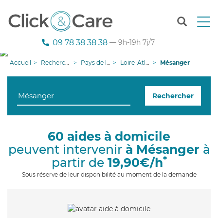
T
o
g
09 78 38 38 38
— 9h-19h 7j/7
g
l
Accueil
Recherche aide à domicile
Pays de la Loire
Loire-Atlantique
Mésanger
e
n
a
Rechercher
v
i
g
a
60 aides à domicile
t
peuvent intervenir
à Mésanger
à
i
o
*
partir de
19,90€/h
n
Sous réserve de leur disponibilité au moment de la demande