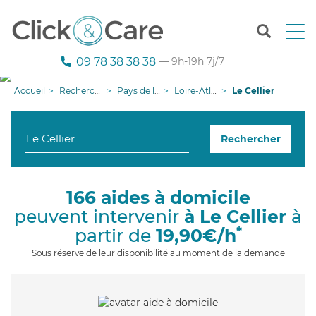
T
o
g
09 78 38 38 38
— 9h-19h 7j/7
g
l
Accueil
Recherche aide à domicile
Pays de la Loire
Loire-Atlantique
Le Cellier
e
n
a
Rechercher
v
i
g
a
166 aides à domicile
t
peuvent intervenir
à Le Cellier
à
i
o
*
partir de
19,90€/h
n
Sous réserve de leur disponibilité au moment de la demande