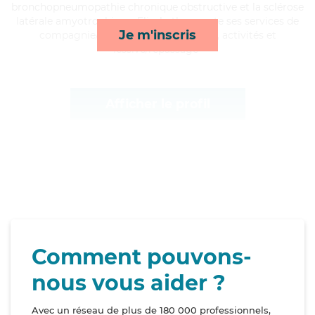
bronchopneumopathie chronique obstructive et la sclérose
latérale amyotrophique, Elisabeth apporte ses services de
Je m'inscris
compagnie/loisirs, toilette/habillage, activités et
lessive/repassage*
Afficher le profil
Comment pouvons-
nous vous aider ?
Avec un réseau de plus de 180 000 professionnels,