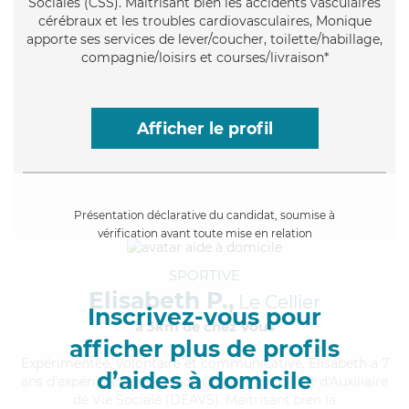
Sociales (CSS). Maitrisant bien les accidents vasculaires
cérébraux et les troubles cardiovasculaires, Monique
apporte ses services de lever/coucher, toilette/habillage,
compagnie/loisirs et courses/livraison*
Afficher le profil
Présentation déclarative du candidat, soumise à
vérification avant toute mise en relation
SPORTIVE
Elisabeth P.,
Le Cellier
Inscrivez-vous pour
à 5km de chez Vous
afficher plus de profils
Expérimentée
, volontaire et communicative, Elisabeth a 7
d’aides à domicile
ans d'expérience et possède un diplôme d'État d'Auxiliaire
de Vie Sociale (DEAVS). Maitrisant bien la