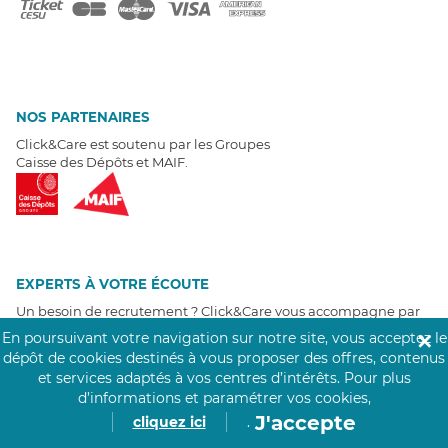
NOS PARTENAIRES
Click&Care est soutenu par les Groupes
Caisse des Dépôts et MAIF.
EXPERTS À VOTRE ÉCOUTE
Un besoin de recrutement ? Click&Care vous accompagne par
téléphone 7/7
.
En poursuivant votre navigation sur notre site, vous acceptez le
✕
Être rappelé aujourd'hui
dépôt de cookies destinés à vous proposer des offres, contenus
et services adaptés à vos centres d’intérêts.
Pour plus
d’informations et paramétrer vos cookies,
T
É
MOIGNAGES CLIENTS
J'accepte
cliquez ici
.
4,6
/5