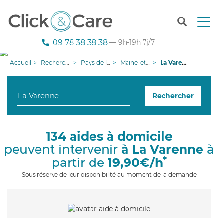
T
o
g
09 78 38 38 38
— 9h-19h 7j/7
g
l
Accueil
Recherche aide à domicile
Pays de la Loire
Maine-et-Loire
La Varenne
e
n
a
Rechercher
v
i
g
a
134 aides à domicile
t
peuvent intervenir
à La Varenne
à
i
o
*
partir de
19,90€/h
n
Sous réserve de leur disponibilité au moment de la demande