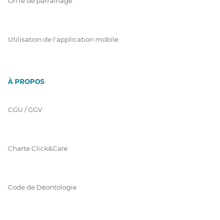
Offre de parrainage
Utilisation de l'application mobile
À PROPOS
CGU / GGV
Charte Click&Care
Code de Déontologie