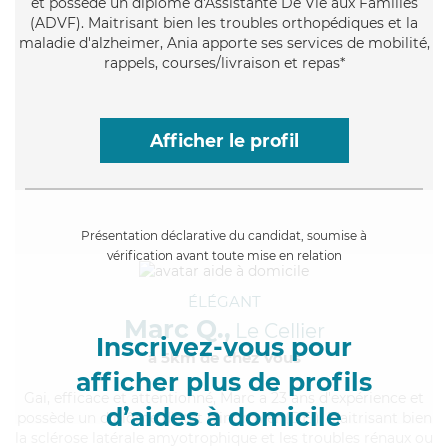
et possède un diplôme d'Assistante De Vie aux Familles
(ADVF). Maitrisant bien les troubles orthopédiques et la
maladie d'alzheimer, Ania apporte ses services de mobilité,
rappels, courses/livraison et repas*
Afficher le profil
Présentation déclarative du candidat, soumise à
vérification avant toute mise en relation
ÉLÉGANT
Marc Q.,
Le Cellier
Inscrivez-vous pour
à 5km de chez Vous
afficher plus de profils
Gai
, efficace et attentionné, Marc a 23 ans d'expérience et
d’aides à domicile
possède un diplôme d'Etat d'infirmier (DEI). Maitrisant bien
la sclérose latérale amyotrophique et les troubles rénaux ou